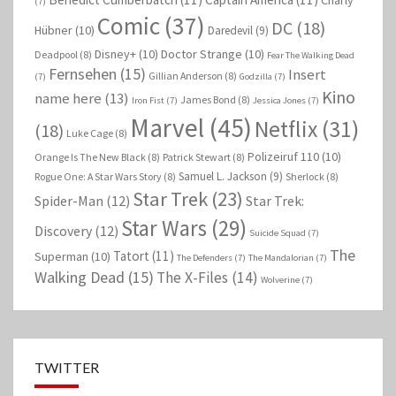
Charly
(7)
Comic
(37)
DC
(18)
Hübner
(10)
Daredevil
(9)
Disney+
(10)
Doctor Strange
(10)
Deadpool
(8)
Fear The Walking Dead
Fernsehen
(15)
Insert
Gillian Anderson
(8)
(7)
Godzilla
(7)
Kino
name here
(13)
James Bond
(8)
Iron Fist
(7)
Jessica Jones
(7)
Marvel
(45)
Netflix
(31)
(18)
Luke Cage
(8)
Polizeiruf 110
(10)
Orange Is The New Black
(8)
Patrick Stewart
(8)
Samuel L. Jackson
(9)
Rogue One: A Star Wars Story
(8)
Sherlock
(8)
Star Trek
(23)
Spider-Man
(12)
Star Trek:
Star Wars
(29)
Discovery
(12)
Suicide Squad
(7)
The
Tatort
(11)
Superman
(10)
The Defenders
(7)
The Mandalorian
(7)
Walking Dead
(15)
The X-Files
(14)
Wolverine
(7)
TWITTER