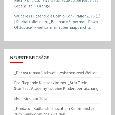
Netflix und Co. | Sitzkartoffel.de
zu
Die Farbe des
Lebens ist… Orange
Sauberes Dutzend: die Comic-Con-Trailer 2016 (1)
| Sitzkartoffel.de
zu
„Batman v Superman: Dawn
Of Justice“ – viel Lärm um überhaupt nichts
NEUESTE BEITRÄGE
„Der Astronaut“ schwebt zwischen zwei Welten
Das fliegende Klassenzimmer: „Star Trek:
Starfleet Academy“ ist eine Kinderüberraschung
Mein Kinojahr 2025
„Predator: Badlands“ macht ein Kinomonster
zum ungewöhnlichen Helden