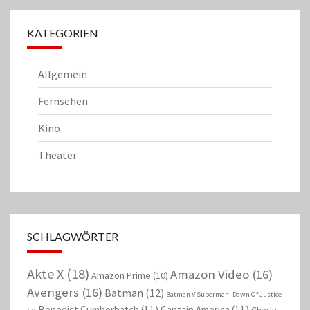
KATEGORIEN
Allgemein
Fernsehen
Kino
Theater
SCHLAGWÖRTER
Akte X
(18)
Amazon Video
(16)
Amazon Prime
(10)
Avengers
(16)
Batman
(12)
Batman V Superman: Dawn Of Justice
Benedict Cumberbatch
(11)
Captain America
(11)