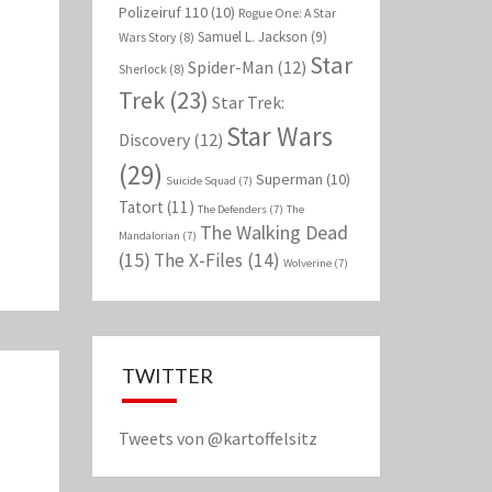
Polizeiruf 110
(10)
Rogue One: A Star
Samuel L. Jackson
(9)
Wars Story
(8)
Star
Spider-Man
(12)
Sherlock
(8)
Trek
(23)
Star Trek:
Star Wars
Discovery
(12)
(29)
Superman
(10)
Suicide Squad
(7)
Tatort
(11)
The Defenders
(7)
The
The Walking Dead
Mandalorian
(7)
(15)
The X-Files
(14)
Wolverine
(7)
TWITTER
Tweets von @kartoffelsitz