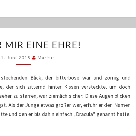
ES
 MIR EINE EHRE!
WAR
MIR
11. Juni 2015
Markus
EINE
EHRE!
stechenden Blick, der bitterböse war und zornig und
ge, der sich zitternd hinter Kissen versteckte, um doch
her zu starren, war ziemlich sicher: Diese Augen blicken
ngst. Als der Junge etwas größer war, erfuhr er den Namen
tte und den er bis dahin einfach „Dracula“ genannt hatte.