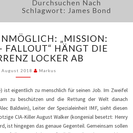
Durchsuchen Nach
Schlagwort:
James Bond
NICHTS
UNMÖGLICH: „MISSION:
IST
UNMÖGLICH:
– FALLOUT“ HÄNGT DIE
„MISSION:
RENZ LOCKER AB
IMPOSSIBLE
–
. August 2018
Markus
FALLOUT“
HÄNGT
ist eigentlich zu menschlich für seinen Job. Im Zweifel
DIE
KONKURRENZ
 Team zu beschützen und die Rettung der Welt danach
LOCKER
lec Baldwin), Leiter der Spezialeinheit IMF, sieht diesen
AB
otzige CIA-Killer August Walker (kongenial besetzt: Henry
 wird, ist hingegen das genaue Gegenteil. Gemeinsam sollen