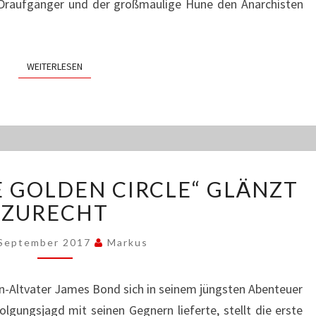
Draufgänger und der großmäulige Hüne den Anarchisten
WEITERLESEN
WEITERLESEN
„KINGSMAN:
E GOLDEN CIRCLE“ GLÄNZT
THE
GOLDEN
ZURECHT
CIRCLE“
GLÄNZT
 September 2017
Markus
ZURECHT
n-Altvater James Bond sich in seinem jüngsten Abenteuer
olgungsjagd mit seinen Gegnern lieferte, stellt die erste