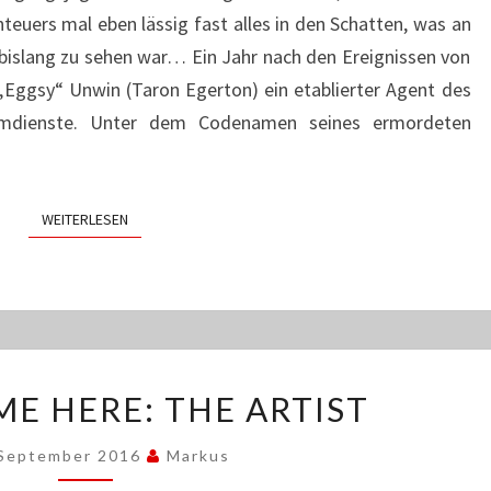
uers mal eben lässig fast alles in den Schatten, was an
bislang zu sehen war… Ein Jahr nach den Ereignissen von
„Eggsy“ Unwin (Taron Egerton) ein etablierter Agent des
imdienste. Unter dem Codenamen seines ermordeten
WEITERLESEN
WEITERLESEN
INSERT
ME HERE: THE ARTIST
NAME
HERE:
 September 2016
Markus
THE