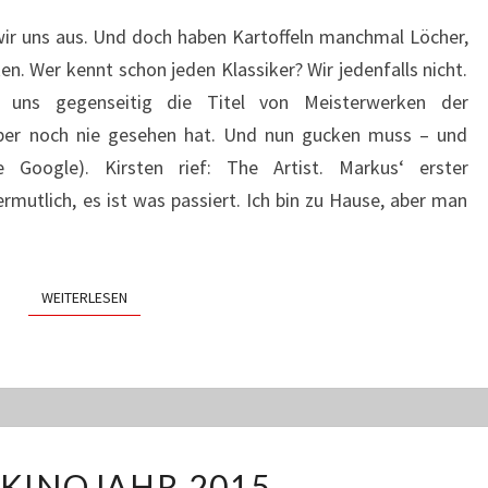
ARTIST
wir uns aus. Und doch haben Kartoffeln manchmal Löcher,
en. Wer kennt schon jeden Klassiker? Wir jedenfalls nicht.
r uns gegenseitig die Titel von Meisterwerken der
über noch nie gesehen hat. Und nun gucken muss – und
e Google). Kirsten rief: The Artist. Markus‘ erster
utlich, es ist was passiert. Ich bin zu Hause, aber man
WEITERLESEN
WEITERLESEN
MEIN
 KINOJAHR 2015
KINOJAHR