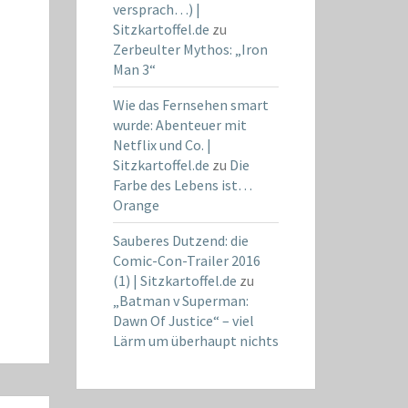
versprach…) |
Sitzkartoffel.de
zu
Zerbeulter Mythos: „Iron
Man 3“
Wie das Fernsehen smart
wurde: Abenteuer mit
Netflix und Co. |
Sitzkartoffel.de
zu
Die
Farbe des Lebens ist…
Orange
Sauberes Dutzend: die
Comic-Con-Trailer 2016
(1) | Sitzkartoffel.de
zu
„Batman v Superman:
Dawn Of Justice“ – viel
Lärm um überhaupt nichts