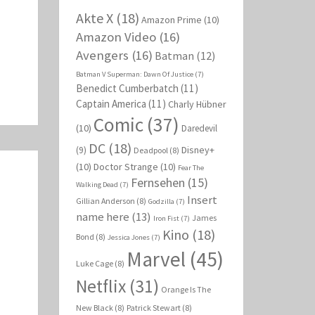
Akte X
(18)
Amazon Prime
(10)
Amazon Video
(16)
Avengers
(16)
Batman
(12)
Batman V Superman: Dawn Of Justice
(7)
Benedict Cumberbatch
(11)
Captain America
(11)
Charly Hübner
Comic
(37)
(10)
Daredevil
DC
(18)
Disney+
(9)
Deadpool
(8)
(10)
Doctor Strange
(10)
Fear The
Fernsehen
(15)
Walking Dead
(7)
Insert
Gillian Anderson
(8)
Godzilla
(7)
name here
(13)
James
Iron Fist
(7)
Kino
(18)
Bond
(8)
Jessica Jones
(7)
Marvel
(45)
Luke Cage
(8)
Netflix
(31)
Orange Is The
New Black
(8)
Patrick Stewart
(8)