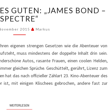
ETWAS
ES GUTEN: „JAMES BOND –
ZUVIEL
DES
SPECTRE“
GUTEN:
„JAMES
 November 2015
Markus
BOND
–
 ihren eigenen strengen Gesetzen wie die Abenteuer von
SPECTRE“
fsteht, muss mindestens der doppelte Inhalt drin sein.
underschöne Autos, rasante Frauen, einen coolen Helden,
 immer gleichen Sprüche. Geschüttelt, gerührt, Lizenz zum
en hat das nach offizieller Zählart 23. Kino-Abenteuer des
ler ist, mit einigen Klischees gebrochen, andere fast zur
WEITERLESEN
WEITERLESEN