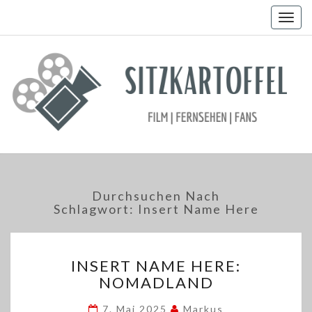
Togg
navig
Durchsuchen Nach
Schlagwort:
Insert Name Here
INSERT
INSERT NAME HERE:
NAME
NOMADLAND
HERE:
NOMADLAND
7. Mai 2025
Markus