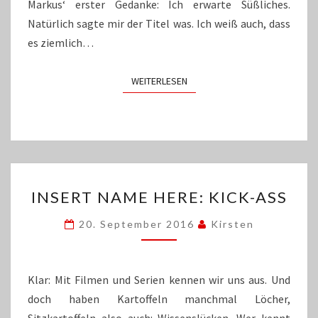
Markus‘ erster Gedanke: Ich erwarte Süßliches.
Natürlich sagte mir der Titel was. Ich weiß auch, dass
es ziemlich…
WEITERLESEN
WEITERLESEN
INSERT
INSERT NAME HERE: KICK-ASS
NAME
HERE:
20. September 2016
Kirsten
KICK-
ASS
Klar: Mit Filmen und Serien kennen wir uns aus. Und
doch haben Kartoffeln manchmal Löcher,