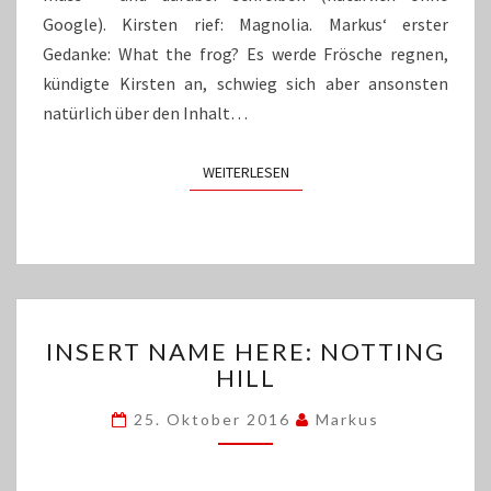
Google). Kirsten rief: Magnolia. Markus‘ erster
Gedanke: What the frog? Es werde Frösche regnen,
kündigte Kirsten an, schwieg sich aber ansonsten
natürlich über den Inhalt…
WEITERLESEN
WEITERLESEN
INSERT
INSERT NAME HERE: NOTTING
NAME
HILL
HERE:
NOTTING
25. Oktober 2016
Markus
HILL