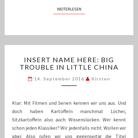
WEITERLESEN
WEITERLESEN
INSERT
INSERT NAME HERE: BIG
NAME
TROUBLE IN LITTLE CHINA
HERE:
BIG
14. September 2016
Kirsten
TROUBLE
IN
LITTLE
CHINA
Klar: Mit Filmen und Serien kennen wir uns aus. Und
doch haben Kartoffeln manchmal Löcher,
Sitzkartoffeln also auch: Wissenslücken. Wer kennt
schon jeden Klassiker? Wir jedenfalls nicht. Wollen wir
aber. Also rufen wir uns gegenseitig die Titel