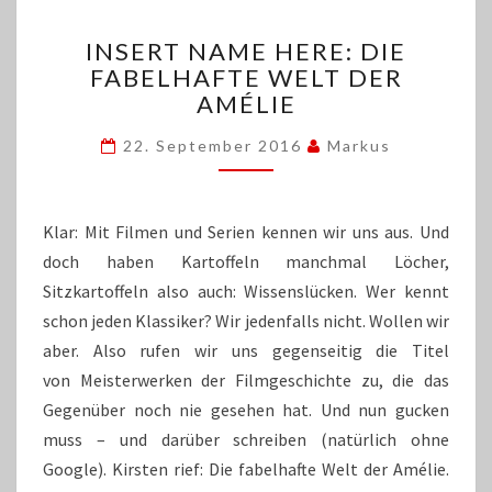
INSERT
INSERT NAME HERE: DIE
NAME
FABELHAFTE WELT DER
HERE:
AMÉLIE
DIE
FABELHAFTE
22. September 2016
Markus
WELT
DER
AMÉLIE
Klar: Mit Filmen und Serien kennen wir uns aus. Und
doch haben Kartoffeln manchmal Löcher,
Sitzkartoffeln also auch: Wissenslücken. Wer kennt
schon jeden Klassiker? Wir jedenfalls nicht. Wollen wir
aber. Also rufen wir uns gegenseitig die Titel
von Meisterwerken der Filmgeschichte zu, die das
Gegenüber noch nie gesehen hat. Und nun gucken
muss – und darüber schreiben (natürlich ohne
Google). Kirsten rief: Die fabelhafte Welt der Amélie.