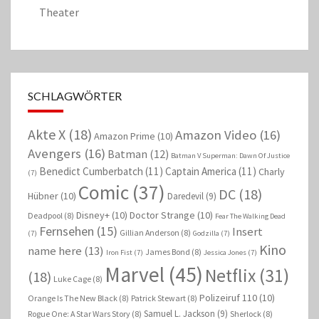
Theater
SCHLAGWÖRTER
Akte X
(18)
Amazon Video
(16)
Amazon Prime
(10)
Avengers
(16)
Batman
(12)
Batman V Superman: Dawn Of Justice
Benedict Cumberbatch
(11)
Captain America
(11)
Charly
(7)
Comic
(37)
DC
(18)
Hübner
(10)
Daredevil
(9)
Disney+
(10)
Doctor Strange
(10)
Deadpool
(8)
Fear The Walking Dead
Fernsehen
(15)
Insert
Gillian Anderson
(8)
(7)
Godzilla
(7)
Kino
name here
(13)
James Bond
(8)
Iron Fist
(7)
Jessica Jones
(7)
Marvel
(45)
Netflix
(31)
(18)
Luke Cage
(8)
Polizeiruf 110
(10)
Orange Is The New Black
(8)
Patrick Stewart
(8)
Samuel L. Jackson
(9)
Rogue One: A Star Wars Story
(8)
Sherlock
(8)