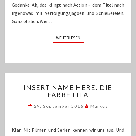
Gedanke: Ah, das klingt nach Action – dem Titel nach
irgendwas mit Verfolgungsjagden und Schießereien.
Ganz ehrlich: Wie…
WEITERLESEN
WEITERLESEN
INSERT
INSERT NAME HERE: DIE
NAME
FARBE LILA
HERE:
DIE
29. September 2016
Markus
FARBE
LILA
Klar: Mit Filmen und Serien kennen wir uns aus. Und