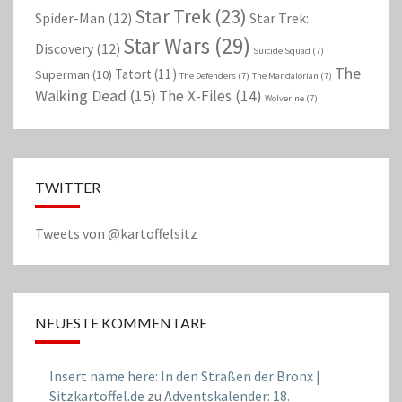
Star Trek
(23)
Spider-Man
(12)
Star Trek:
Star Wars
(29)
Discovery
(12)
Suicide Squad
(7)
The
Tatort
(11)
Superman
(10)
The Defenders
(7)
The Mandalorian
(7)
Walking Dead
(15)
The X-Files
(14)
Wolverine
(7)
TWITTER
Tweets von @kartoffelsitz
NEUESTE KOMMENTARE
Insert name here: In den Straßen der Bronx |
Sitzkartoffel.de
zu
Adventskalender: 18.