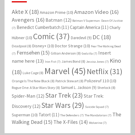
Akte X
(18)
Amazon Video
(16)
Amazon Prime
(10)
Avengers
(16)
Batman
(12)
Batman V Superman: Dawn Of Justice
Benedict Cumberbatch
(11)
Captain America
(11)
Charly
(7)
Comic
(37)
DC
(18)
Hübner
(10)
Daredevil
(9)
Disney+
(10)
Doctor Strange
(10)
Deadpool
(8)
Fear The Walking Dead
Fernsehen
(15)
Insert
Gillian Anderson
(8)
(7)
Godzilla
(7)
Kino
name here
(13)
James Bond
(8)
Iron Fist
(7)
Jessica Jones
(7)
Marvel
(45)
Netflix
(31)
(18)
Luke Cage
(8)
Polizeiruf 110
(10)
Orange Is The New Black
(8)
Patrick Stewart
(8)
Samuel L. Jackson
(9)
Rogue One: A Star Wars Story
(8)
Sherlock
(8)
Star Trek
(23)
Spider-Man
(12)
Star Trek:
Star Wars
(29)
Discovery
(12)
Suicide Squad
(7)
The
Tatort
(11)
Superman
(10)
The Defenders
(7)
The Mandalorian
(7)
Walking Dead
(15)
The X-Files
(14)
Wolverine
(7)