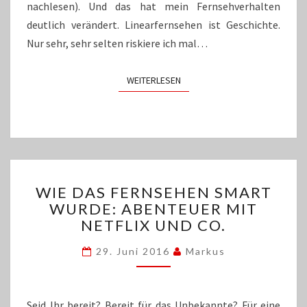
nachlesen). Und das hat mein Fernsehverhalten
deutlich verändert. Linearfernsehen ist Geschichte.
Nur sehr, sehr selten riskiere ich mal…
WEITERLESEN
WEITERLESEN
WIE
WIE DAS FERNSEHEN SMART
DAS
WURDE: ABENTEUER MIT
FERNSEHEN
NETFLIX UND CO.
SMART
WURDE:
29. Juni 2016
Markus
ABENTEUER
MIT
NETFLIX
UND
Seid Ihr bereit? Bereit für das Unbekannte? Für eine