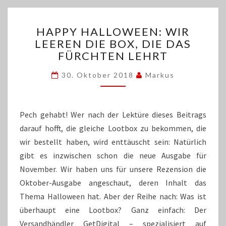
HAPPY
HAPPY HALLOWEEN: WIR
HALLOWEEN:
LEEREN DIE BOX, DIE DAS
WIR
FÜRCHTEN LEHRT
LEEREN
DIE
30. Oktober 2018
Markus
BOX,
DIE
DAS
FÜRCHTEN
Pech gehabt! Wer nach der Lektüre dieses Beitrags
LEHRT
darauf hofft, die gleiche Lootbox zu bekommen, die
wir bestellt haben, wird enttäuscht sein: Natürlich
gibt es inzwischen schon die neue Ausgabe für
November. Wir haben uns für unsere Rezension die
Oktober-Ausgabe angeschaut, deren Inhalt das
Thema Halloween hat. Aber der Reihe nach: Was ist
überhaupt eine Lootbox? Ganz einfach: Der
Versandhändler GetDigital – spezialisiert auf