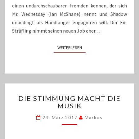
einen undurchschaubaren Fremden kennen, der sich
Mr. Wednesday (Ian McShane) nennt und Shadow
unbedingt als Handlanger engagieren will. Der Ex-
Sträfling nimmt seinen neuen Job eher…
WEITERLESEN
WEITERLESEN
DIE
DIE STIMMUNG MACHT DIE
STIMMUNG
MUSIK
MACHT
DIE
24. März 2017
Markus
MUSIK