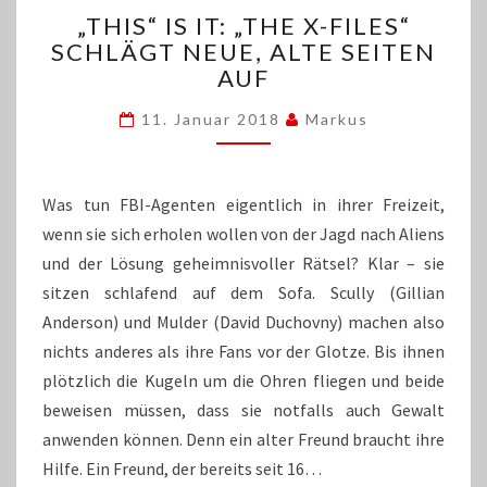
„THIS“
„THIS“ IS IT: „THE X-FILES“
IS
SCHLÄGT NEUE, ALTE SEITEN
IT:
AUF
„THE
X-
11. Januar 2018
Markus
FILES“
SCHLÄGT
NEUE,
ALTE
Was tun FBI-Agenten eigentlich in ihrer Freizeit,
SEITEN
wenn sie sich erholen wollen von der Jagd nach Aliens
AUF
und der Lösung geheimnisvoller Rätsel? Klar – sie
sitzen schlafend auf dem Sofa. Scully (Gillian
Anderson) und Mulder (David Duchovny) machen also
nichts anderes als ihre Fans vor der Glotze. Bis ihnen
plötzlich die Kugeln um die Ohren fliegen und beide
beweisen müssen, dass sie notfalls auch Gewalt
anwenden können. Denn ein alter Freund braucht ihre
Hilfe. Ein Freund, der bereits seit 16…