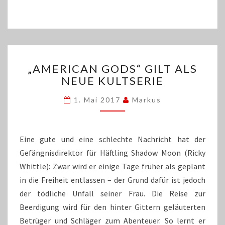
„AMERICAN
„AMERICAN GODS“ GILT ALS
GODS“
NEUE KULTSERIE
GILT
ALS
1. Mai 2017
Markus
NEUE
KULTSERIE
Eine gute und eine schlechte Nachricht hat der
Gefängnisdirektor für Häftling Shadow Moon (Ricky
Whittle): Zwar wird er einige Tage früher als geplant
in die Freiheit entlassen – der Grund dafür ist jedoch
der tödliche Unfall seiner Frau. Die Reise zur
Beerdigung wird für den hinter Gittern geläuterten
Betrüger und Schläger zum Abenteuer. So lernt er