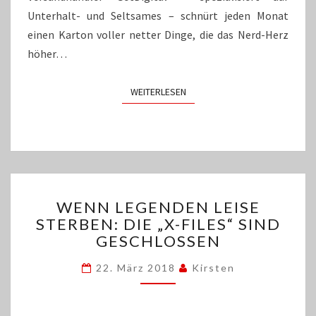
Unterhalt- und Seltsames – schnürt jeden Monat
einen Karton voller netter Dinge, die das Nerd-Herz
höher…
WEITERLESEN
WEITERLESEN
WENN
WENN LEGENDEN LEISE
LEGENDEN
STERBEN: DIE „X-FILES“ SIND
LEISE
GESCHLOSSEN
STERBEN:
DIE
22. März 2018
Kirsten
„X-
FILES“
SIND