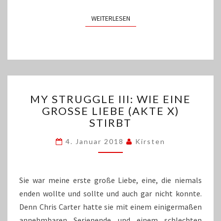
WEITERLESEN
WEITERLESEN
MY
MY STRUGGLE III: WIE EINE
STRUGGLE
GROSSE LIEBE (AKTE X) S
III:
TIRBT
WIE
EINE
4. Januar 2018
Kirsten
GROSSE L
IEBE (
AKTE X
) S
Sie war meine erste große Liebe, eine, die niemals
TIRBT
enden wollte und sollte und auch gar nicht konnte.
Denn Chris Carter hatte sie mit einem einigermaßen
annehmbaren Serienende und einem schlechten