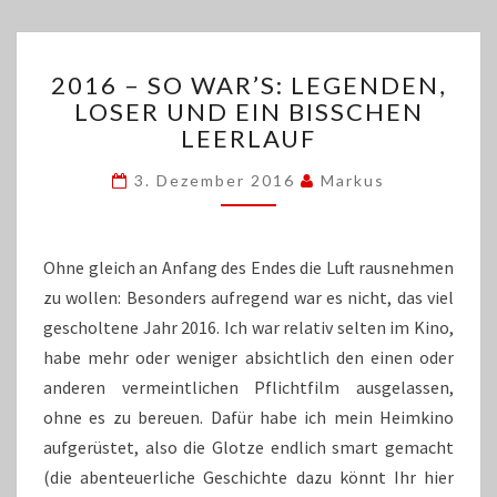
2016
2016 – SO WAR’S: LEGENDEN,
–
LOSER UND EIN BISSCHEN
SO
LEERLAUF
WAR’S:
LEGENDEN,
3. Dezember 2016
Markus
LOSER
UND
EIN
BISSCHEN
Ohne gleich an Anfang des Endes die Luft rausnehmen
LEERLAUF
zu wollen: Besonders aufregend war es nicht, das viel
gescholtene Jahr 2016. Ich war relativ selten im Kino,
habe mehr oder weniger absichtlich den einen oder
anderen vermeintlichen Pflichtfilm ausgelassen,
ohne es zu bereuen. Dafür habe ich mein Heimkino
aufgerüstet, also die Glotze endlich smart gemacht
(die abenteuerliche Geschichte dazu könnt Ihr hier