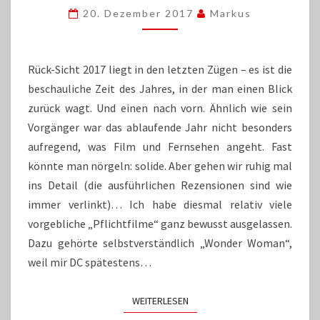
WAR’S
20. Dezember 2017
Markus
/
2018
–
SO
Rück-Sicht 2017 liegt in den letzten Zügen – es ist die
WIRD’S
beschauliche Zeit des Jahres, in der man einen Blick
zurück wagt. Und einen nach vorn. Ähnlich wie sein
Vorgänger war das ablaufende Jahr nicht besonders
aufregend, was Film und Fernsehen angeht. Fast
könnte man nörgeln: solide. Aber gehen wir ruhig mal
ins Detail (die ausführlichen Rezensionen sind wie
immer verlinkt)… Ich habe diesmal relativ viele
vorgebliche „Pflichtfilme“ ganz bewusst ausgelassen.
Dazu gehörte selbstverständlich „Wonder Woman“,
weil mir DC spätestens…
WEITERLESEN
WEITERLESEN