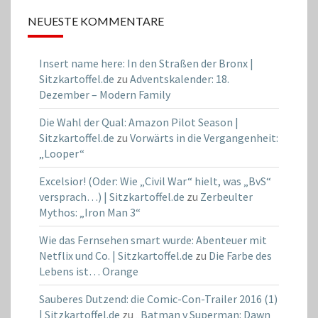
NEUESTE KOMMENTARE
Insert name here: In den Straßen der Bronx |
Sitzkartoffel.de
zu
Adventskalender: 18.
Dezember – Modern Family
Die Wahl der Qual: Amazon Pilot Season |
Sitzkartoffel.de
zu
Vorwärts in die Vergangenheit:
„Looper“
Excelsior! (Oder: Wie „Civil War“ hielt, was „BvS“
versprach…) | Sitzkartoffel.de
zu
Zerbeulter
Mythos: „Iron Man 3“
Wie das Fernsehen smart wurde: Abenteuer mit
Netflix und Co. | Sitzkartoffel.de
zu
Die Farbe des
Lebens ist… Orange
Sauberes Dutzend: die Comic-Con-Trailer 2016 (1)
| Sitzkartoffel.de
zu
„Batman v Superman: Dawn