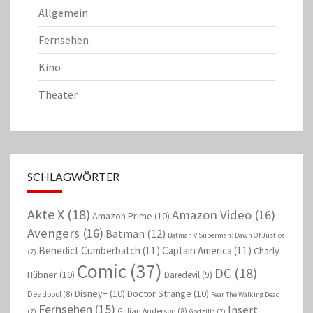
Allgemein
Fernsehen
Kino
Theater
SCHLAGWÖRTER
Akte X
(18)
Amazon Video
(16)
Amazon Prime
(10)
Avengers
(16)
Batman
(12)
Batman V Superman: Dawn Of Justice
Benedict Cumberbatch
(11)
Captain America
(11)
Charly
(7)
Comic
(37)
DC
(18)
Hübner
(10)
Daredevil
(9)
Disney+
(10)
Doctor Strange
(10)
Deadpool
(8)
Fear The Walking Dead
Fernsehen
(15)
Insert
Gillian Anderson
(8)
(7)
Godzilla
(7)