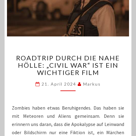
ROADTRIP
ROADTRIP DURCH DIE NAHE
DURCH
HÖLLE: „CIVIL WAR“ IST EIN
DIE
WICHTIGER FILM
NAHE
HÖLLE:
21. April 2024
Markus
„CIVIL
WAR“
IST
EIN
Zombies haben etwas Beruhigendes. Das haben sie
WICHTIGER
mit Meteoren und Aliens gemeinsam. Denn sie
FILM
erinnern uns daran, dass die Apokalypse auf Leinwand
oder Bildschirm nur eine Fiktion ist, ein Märchen