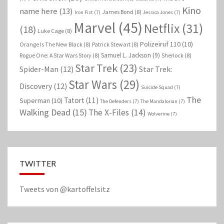
Kino
name here
(13)
James Bond
(8)
Iron Fist
(7)
Jessica Jones
(7)
Marvel
(45)
Netflix
(31)
(18)
Luke Cage
(8)
Polizeiruf 110
(10)
Orange Is The New Black
(8)
Patrick Stewart
(8)
Samuel L. Jackson
(9)
Rogue One: A Star Wars Story
(8)
Sherlock
(8)
Star Trek
(23)
Spider-Man
(12)
Star Trek:
Star Wars
(29)
Discovery
(12)
Suicide Squad
(7)
The
Tatort
(11)
Superman
(10)
The Defenders
(7)
The Mandalorian
(7)
Walking Dead
(15)
The X-Files
(14)
Wolverine
(7)
TWITTER
Tweets von @kartoffelsitz