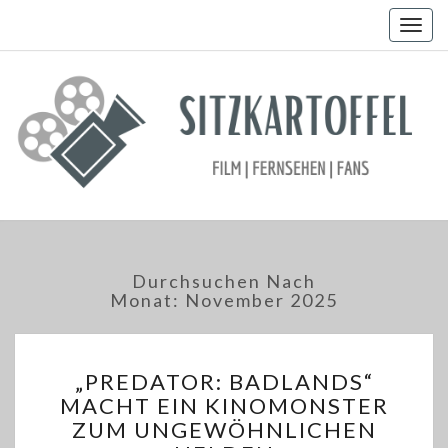
Togg
navig
Durchsuchen Nach
Monat:
November 2025
„PREDATOR:
„PREDATOR: BADLANDS“
BADLANDS“
MACHT EIN KINOMONSTER
MACHT
ZUM UNGEWÖHNLICHEN
EIN