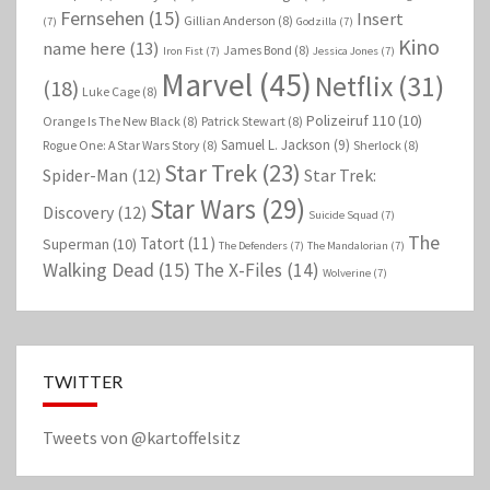
Fernsehen
(15)
Insert
Gillian Anderson
(8)
(7)
Godzilla
(7)
Kino
name here
(13)
James Bond
(8)
Iron Fist
(7)
Jessica Jones
(7)
Marvel
(45)
Netflix
(31)
(18)
Luke Cage
(8)
Polizeiruf 110
(10)
Orange Is The New Black
(8)
Patrick Stewart
(8)
Samuel L. Jackson
(9)
Rogue One: A Star Wars Story
(8)
Sherlock
(8)
Star Trek
(23)
Spider-Man
(12)
Star Trek:
Star Wars
(29)
Discovery
(12)
Suicide Squad
(7)
The
Tatort
(11)
Superman
(10)
The Defenders
(7)
The Mandalorian
(7)
Walking Dead
(15)
The X-Files
(14)
Wolverine
(7)
TWITTER
Tweets von @kartoffelsitz