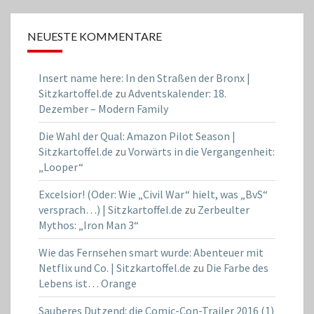
NEUESTE KOMMENTARE
Insert name here: In den Straßen der Bronx |
Sitzkartoffel.de
zu
Adventskalender: 18.
Dezember – Modern Family
Die Wahl der Qual: Amazon Pilot Season |
Sitzkartoffel.de
zu
Vorwärts in die Vergangenheit:
„Looper“
Excelsior! (Oder: Wie „Civil War“ hielt, was „BvS“
versprach…) | Sitzkartoffel.de
zu
Zerbeulter
Mythos: „Iron Man 3“
Wie das Fernsehen smart wurde: Abenteuer mit
Netflix und Co. | Sitzkartoffel.de
zu
Die Farbe des
Lebens ist… Orange
Sauberes Dutzend: die Comic-Con-Trailer 2016 (1)