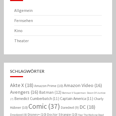
Allgemein
Fernsehen
Kino
Theater
SCHLAGWÖRTER
Akte X
(18)
Amazon Video
(16)
Amazon Prime
(10)
Avengers
(16)
Batman
(12)
Batman V Superman: Dawn Of Justice
Benedict Cumberbatch
(11)
Captain America
(11)
Charly
(7)
Comic
(37)
DC
(18)
Hübner
(10)
Daredevil
(9)
Disney+
(10)
Doctor Strange
(10)
Deadpool
(8)
Fear The Walking Dead