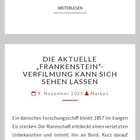
WEITERLESEN
WEITERLESEN
DIE
DIE AKTUELLE
AKTUELLE
„FRANKENSTEIN“-
„FRANKENSTEIN“-
VERFILMUNG KANN SICH
VERFILMUNG
KANN
SEHEN LASSEN
SICH
SEHEN
9. November 2025
Markus
LASSEN
Ein dänisches Forschungsschiff bleibt 1857 im Ewigen
Eis stecken. Die Mannschaft entdeckt einen verletzten
Unbekannten und nimmt ihn an Bord. Kurz darauf