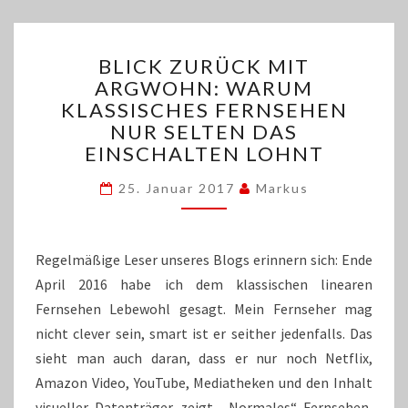
BLICK
BLICK ZURÜCK MIT
ZURÜCK
ARGWOHN: WARUM
MIT
KLASSISCHES FERNSEHEN
ARGWOHN:
WARUM
NUR SELTEN DAS
KLASSISCHES
EINSCHALTEN LOHNT
FERNSEHEN
NUR
25. Januar 2017
Markus
SELTEN
DAS
EINSCHALTEN
Regelmäßige Leser unseres Blogs erinnern sich: Ende
LOHNT
April 2016 habe ich dem klassischen linearen
Fernsehen Lebewohl gesagt. Mein Fernseher mag
nicht clever sein, smart ist er seither jedenfalls. Das
sieht man auch daran, dass er nur noch Netflix,
Amazon Video, YouTube, Mediatheken und den Inhalt
visueller Datenträger zeigt. „Normales“ Fernsehen,