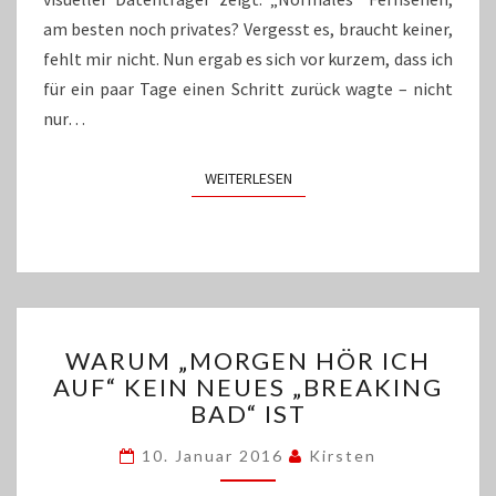
am besten noch privates? Vergesst es, braucht keiner,
fehlt mir nicht. Nun ergab es sich vor kurzem, dass ich
für ein paar Tage einen Schritt zurück wagte – nicht
nur…
WEITERLESEN
WEITERLESEN
WARUM
WARUM „MORGEN HÖR ICH
„MORGEN
AUF“ KEIN NEUES „BREAKING
HÖR
BAD“ IST
ICH
AUF“
10. Januar 2016
Kirsten
KEIN
NEUES