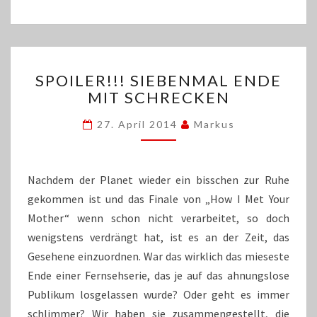
SPOILER!!!
SPOILER!!! SIEBENMAL ENDE
SIEBENMAL
MIT SCHRECKEN
ENDE
MIT
27. April 2014
Markus
SCHRECKEN
Nachdem der Planet wieder ein bisschen zur Ruhe
gekommen ist und das Finale von „How I Met Your
Mother“ wenn schon nicht verarbeitet, so doch
wenigstens verdrängt hat, ist es an der Zeit, das
Gesehene einzuordnen. War das wirklich das mieseste
Ende einer Fernsehserie, das je auf das ahnungslose
Publikum losgelassen wurde? Oder geht es immer
schlimmer? Wir haben sie zusammengestellt, die