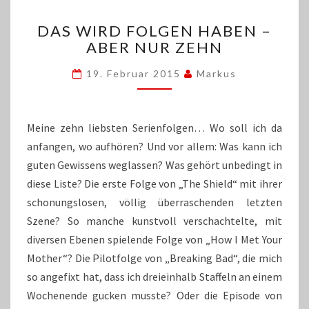
DAS
DAS WIRD FOLGEN HABEN –
WIRD
ABER NUR ZEHN
FOLGEN
HABEN
19. Februar 2015
Markus
–
ABER
NUR
ZEHN
Meine zehn liebsten Serienfolgen… Wo soll ich da
anfangen, wo aufhören? Und vor allem: Was kann ich
guten Gewissens weglassen? Was gehört unbedingt in
diese Liste? Die erste Folge von „The Shield“ mit ihrer
schonungslosen, völlig überraschenden letzten
Szene? So manche kunstvoll verschachtelte, mit
diversen Ebenen spielende Folge von „How I Met Your
Mother“? Die Pilotfolge von „Breaking Bad“, die mich
so angefixt hat, dass ich dreieinhalb Staffeln an einem
Wochenende gucken musste? Oder die Episode von