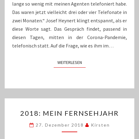
lange so wenig mit meinen Agenten telefoniert habe.
Das waren jetzt vielleicht drei oder vier Telefonate in
zwei Monaten.“ Josef Heynert klingt entspannt, als er
diese Worte sagt. Das Gespräch findet, passend in
diesen Tagen, mitten in der Corona-Pandemie,
telefonisch statt. Auf die Frage, wie es ihm im…
WEITERLESEN
WEITERLESEN
2018:
2018: MEIN FERNSEHJAHR
MEIN
FERNSEHJAHR
27. Dezember 2018
Kirsten