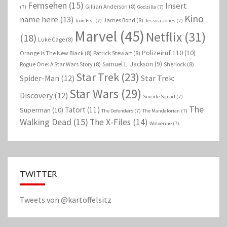
Fernsehen
(15)
Insert
Gillian Anderson
(8)
(7)
Godzilla
(7)
Kino
name here
(13)
James Bond
(8)
Iron Fist
(7)
Jessica Jones
(7)
Marvel
(45)
Netflix
(31)
(18)
Luke Cage
(8)
Polizeiruf 110
(10)
Orange Is The New Black
(8)
Patrick Stewart
(8)
Samuel L. Jackson
(9)
Rogue One: A Star Wars Story
(8)
Sherlock
(8)
Star Trek
(23)
Spider-Man
(12)
Star Trek:
Star Wars
(29)
Discovery
(12)
Suicide Squad
(7)
The
Tatort
(11)
Superman
(10)
The Defenders
(7)
The Mandalorian
(7)
Walking Dead
(15)
The X-Files
(14)
Wolverine
(7)
TWITTER
Tweets von @kartoffelsitz