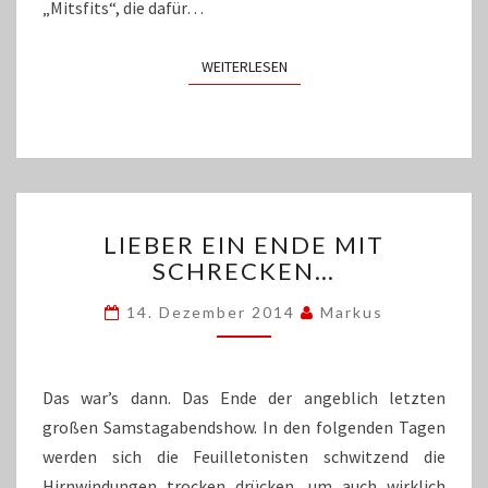
„Mitsfits“, die dafür…
WEITERLESEN
WEITERLESEN
LIEBER
LIEBER EIN ENDE MIT
EIN
SCHRECKEN…
ENDE
MIT
14. Dezember 2014
Markus
SCHRECKEN…
Das war’s dann. Das Ende der angeblich letzten
großen Samstagabendshow. In den folgenden Tagen
werden sich die Feuilletonisten schwitzend die
Hirnwindungen trocken drücken, um auch wirklich