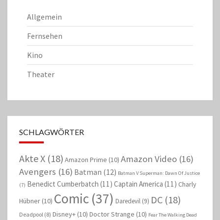
Allgemein
Fernsehen
Kino
Theater
SCHLAGWÖRTER
Akte X
(18)
Amazon Video
(16)
Amazon Prime
(10)
Avengers
(16)
Batman
(12)
Batman V Superman: Dawn Of Justice
Benedict Cumberbatch
(11)
Captain America
(11)
Charly
(7)
Comic
(37)
DC
(18)
Hübner
(10)
Daredevil
(9)
Disney+
(10)
Doctor Strange
(10)
Deadpool
(8)
Fear The Walking Dead