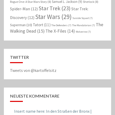
Samuel L. Jackson
(9)
Rogue One: A Star Wars Story
(8)
Sherlock
(8)
Star Trek
(23)
Spider-Man
(12)
Star Trek:
Star Wars
(29)
Discovery
(12)
Suicide Squad
(7)
The
Tatort
(11)
Superman
(10)
The Defenders
(7)
The Mandalorian
(7)
Walking Dead
(15)
The X-Files
(14)
Wolverine
(7)
TWITTER
Tweets von @kartoffelsitz
NEUESTE KOMMENTARE
Insert name here: In den Straßen der Bronx |