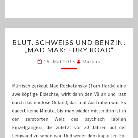
BLUT,
BLUT, SCHWEISS UND BENZIN: „
SCHWEISS U
MAD MAX: FURY ROAD“
ND B
ENZIN: „
15. Mai 2015
Markus
MAD M
AX: F
URY R
OAD“
Mürrisch zerkaut Max Rockatansky (Tom Hardy) eine
zweiköpfige Eidechse, wirft dann den V8 an und rast
durch das endlose Ödland, das mal Australien war. Es
dauert keine Minute, bis man wieder mittendrin ist in
der zerstörten Welt des psychisch labilen
Einzelgängers, die zuletzt vor 30 Jahren auf der
Leinwand zu sehen war. Und weder dem kaputten Ex-