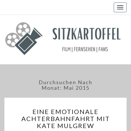
Togg
navig
Durchsuchen Nach
Monat:
Mai 2015
EINE
EINE EMOTIONALE
EMOTIONALE
ACHTERBAHNFAHRT MIT
ACHTERBAHNFAHRT
KATE MULGREW
MIT