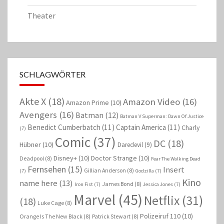
Theater
SCHLAGWÖRTER
Akte X
(18)
Amazon Video
(16)
Amazon Prime
(10)
Avengers
(16)
Batman
(12)
Batman V Superman: Dawn Of Justice
Benedict Cumberbatch
(11)
Captain America
(11)
Charly
(7)
Comic
(37)
DC
(18)
Hübner
(10)
Daredevil
(9)
Disney+
(10)
Doctor Strange
(10)
Deadpool
(8)
Fear The Walking Dead
Fernsehen
(15)
Insert
Gillian Anderson
(8)
(7)
Godzilla
(7)
Kino
name here
(13)
James Bond
(8)
Iron Fist
(7)
Jessica Jones
(7)
Marvel
(45)
Netflix
(31)
(18)
Luke Cage
(8)
Polizeiruf 110
(10)
Orange Is The New Black
(8)
Patrick Stewart
(8)