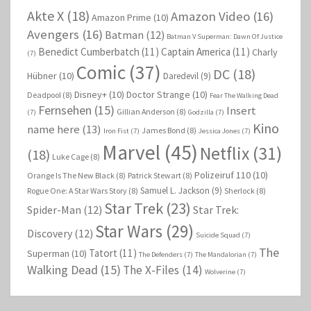
Akte X
(18)
Amazon Video
(16)
Amazon Prime
(10)
Avengers
(16)
Batman
(12)
Batman V Superman: Dawn Of Justice
Benedict Cumberbatch
(11)
Captain America
(11)
Charly
(7)
Comic
(37)
DC
(18)
Hübner
(10)
Daredevil
(9)
Disney+
(10)
Doctor Strange
(10)
Deadpool
(8)
Fear The Walking Dead
Fernsehen
(15)
Insert
Gillian Anderson
(8)
(7)
Godzilla
(7)
Kino
name here
(13)
James Bond
(8)
Iron Fist
(7)
Jessica Jones
(7)
Marvel
(45)
Netflix
(31)
(18)
Luke Cage
(8)
Polizeiruf 110
(10)
Orange Is The New Black
(8)
Patrick Stewart
(8)
Samuel L. Jackson
(9)
Rogue One: A Star Wars Story
(8)
Sherlock
(8)
Star Trek
(23)
Spider-Man
(12)
Star Trek:
Star Wars
(29)
Discovery
(12)
Suicide Squad
(7)
The
Tatort
(11)
Superman
(10)
The Defenders
(7)
The Mandalorian
(7)
Walking Dead
(15)
The X-Files
(14)
Wolverine
(7)