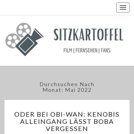
Togg
navig
Durchsuchen Nach
Monat:
Mai 2022
ODER
ODER BEI OBI-WAN: KENOBIS
BEI
ALLEINGANG LÄSST BOBA
OBI-
VERGESSEN
WAN: