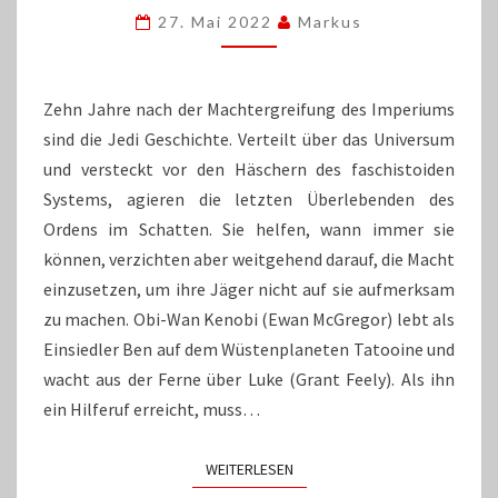
KENOBIS
27. Mai 2022
Markus
ALLEINGANG
LÄSST
BOBA
VERGESSEN
Zehn Jahre nach der Machtergreifung des Imperiums
sind die Jedi Geschichte. Verteilt über das Universum
und versteckt vor den Häschern des faschistoiden
Systems, agieren die letzten Überlebenden des
Ordens im Schatten. Sie helfen, wann immer sie
können, verzichten aber weitgehend darauf, die Macht
einzusetzen, um ihre Jäger nicht auf sie aufmerksam
zu machen. Obi-Wan Kenobi (Ewan McGregor) lebt als
Einsiedler Ben auf dem Wüstenplaneten Tatooine und
wacht aus der Ferne über Luke (Grant Feely). Als ihn
ein Hilferuf erreicht, muss…
WEITERLESEN
WEITERLESEN