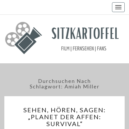
Togg
navig
Durchsuchen Nach
Schlagwort:
Amiah Miller
SEHEN,
SEHEN, HÖREN, SAGEN:
HÖREN,
„PLANET DER AFFEN:
SAGEN:
SURVIVAL“
„PLANET