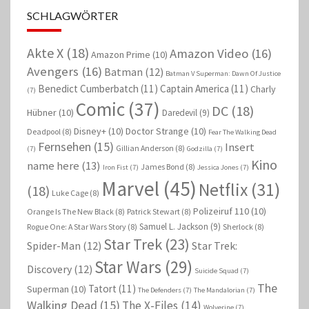
SCHLAGWÖRTER
Akte X
(18)
Amazon Video
(16)
Amazon Prime
(10)
Avengers
(16)
Batman
(12)
Batman V Superman: Dawn Of Justice
Benedict Cumberbatch
(11)
Captain America
(11)
Charly
(7)
Comic
(37)
DC
(18)
Hübner
(10)
Daredevil
(9)
Disney+
(10)
Doctor Strange
(10)
Deadpool
(8)
Fear The Walking Dead
Fernsehen
(15)
Insert
Gillian Anderson
(8)
(7)
Godzilla
(7)
Kino
name here
(13)
James Bond
(8)
Iron Fist
(7)
Jessica Jones
(7)
Marvel
(45)
Netflix
(31)
(18)
Luke Cage
(8)
Polizeiruf 110
(10)
Orange Is The New Black
(8)
Patrick Stewart
(8)
Samuel L. Jackson
(9)
Rogue One: A Star Wars Story
(8)
Sherlock
(8)
Star Trek
(23)
Spider-Man
(12)
Star Trek:
Star Wars
(29)
Discovery
(12)
Suicide Squad
(7)
The
Tatort
(11)
Superman
(10)
The Defenders
(7)
The Mandalorian
(7)
Walking Dead
(15)
The X-Files
(14)
Wolverine
(7)