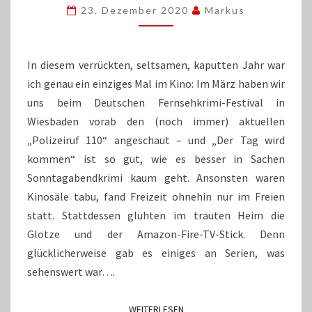
23. Dezember 2020
Markus
TOP-
TEN
DES
JAHRES
In diesem verrückten, seltsamen, kaputten Jahr war
ich genau ein einziges Mal im Kino: Im März haben wir
uns beim Deutschen Fernsehkrimi-Festival in
Wiesbaden vorab den (noch immer) aktuellen
„Polizeiruf 110“ angeschaut – und „Der Tag wird
kommen“ ist so gut, wie es besser in Sachen
Sonntagabendkrimi kaum geht. Ansonsten waren
Kinosäle tabu, fand Freizeit ohnehin nur im Freien
statt. Stattdessen glühten im trauten Heim die
Glotze und der Amazon-Fire-TV-Stick. Denn
glücklicherweise gab es einiges an Serien, was
sehenswert war….
WEITERLESEN
WEITERLESEN