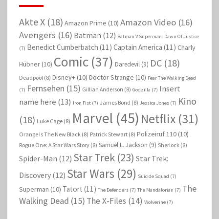
Akte X
(18)
Amazon Video
(16)
Amazon Prime
(10)
Avengers
(16)
Batman
(12)
Batman V Superman: Dawn Of Justice
Benedict Cumberbatch
(11)
Captain America
(11)
Charly
(7)
Comic
(37)
DC
(18)
Hübner
(10)
Daredevil
(9)
Disney+
(10)
Doctor Strange
(10)
Deadpool
(8)
Fear The Walking Dead
Fernsehen
(15)
Insert
Gillian Anderson
(8)
(7)
Godzilla
(7)
Kino
name here
(13)
James Bond
(8)
Iron Fist
(7)
Jessica Jones
(7)
Marvel
(45)
Netflix
(31)
(18)
Luke Cage
(8)
Polizeiruf 110
(10)
Orange Is The New Black
(8)
Patrick Stewart
(8)
Samuel L. Jackson
(9)
Rogue One: A Star Wars Story
(8)
Sherlock
(8)
Star Trek
(23)
Spider-Man
(12)
Star Trek:
Star Wars
(29)
Discovery
(12)
Suicide Squad
(7)
The
Tatort
(11)
Superman
(10)
The Defenders
(7)
The Mandalorian
(7)
Walking Dead
(15)
The X-Files
(14)
Wolverine
(7)