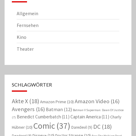
Allgemein
Fernsehen
Kino
Theater
SCHLAGWÖRTER
Akte X
(18)
Amazon Video
(16)
Amazon Prime
(10)
Avengers
(16)
Batman
(12)
Batman V Superman: Dawn Of Justice
Benedict Cumberbatch
(11)
Captain America
(11)
Charly
(7)
Comic
(37)
DC
(18)
Hübner
(10)
Daredevil
(9)
Disney+
(10)
Doctor Strange
(10)
Deadpool
(8)
Fear The Walking Dead