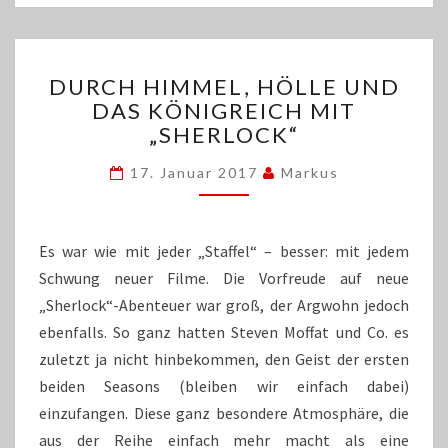
DURCH
DURCH HIMMEL, HÖLLE UND
HIMMEL,
DAS KÖNIGREICH MIT
HÖLLE
„SHERLOCK“
UND
DAS
17. Januar 2017
Markus
KÖNIGREICH
MIT
„SHERLOCK“
Es war wie mit jeder „Staffel“ – besser: mit jedem
Schwung neuer Filme. Die Vorfreude auf neue
„Sherlock“-Abenteuer war groß, der Argwohn jedoch
ebenfalls. So ganz hatten Steven Moffat und Co. es
zuletzt ja nicht hinbekommen, den Geist der ersten
beiden Seasons (bleiben wir einfach dabei)
einzufangen. Diese ganz besondere Atmosphäre, die
aus der Reihe einfach mehr macht als eine