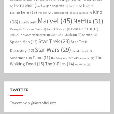
Fernsehen
(15)
Insert
Gillian Anderson
(8)
(7)
Godzilla
(7)
Kino
name here
(13)
James Bond
(8)
Iron Fist
(7)
Jessica Jones
(7)
Marvel
(45)
Netflix
(31)
(18)
Luke Cage
(8)
Polizeiruf 110
(10)
Orange Is The New Black
(8)
Patrick Stewart
(8)
Samuel L. Jackson
(9)
Rogue One: A Star Wars Story
(8)
Sherlock
(8)
Star Trek
(23)
Spider-Man
(12)
Star Trek:
Star Wars
(29)
Discovery
(12)
Suicide Squad
(7)
The
Tatort
(11)
Superman
(10)
The Defenders
(7)
The Mandalorian
(7)
Walking Dead
(15)
The X-Files
(14)
Wolverine
(7)
TWITTER
Tweets von @kartoffelsitz