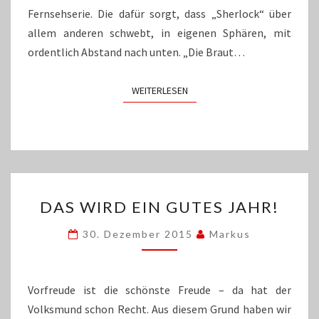
Fernsehserie. Die dafür sorgt, dass „Sherlock“ über
allem anderen schwebt, in eigenen Sphären, mit
ordentlich Abstand nach unten. „Die Braut…
WEITERLESEN
WEITERLESEN
DAS
DAS WIRD EIN GUTES JAHR!
WIRD
EIN
30. Dezember 2015
Markus
GUTES
JAHR!
Vorfreude ist die schönste Freude – da hat der
Volksmund schon Recht. Aus diesem Grund haben wir