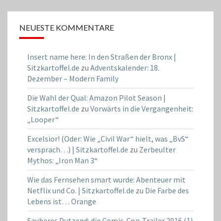
NEUESTE KOMMENTARE
Insert name here: In den Straßen der Bronx |
Sitzkartoffel.de
zu
Adventskalender: 18.
Dezember – Modern Family
Die Wahl der Qual: Amazon Pilot Season |
Sitzkartoffel.de
zu
Vorwärts in die Vergangenheit:
„Looper“
Excelsior! (Oder: Wie „Civil War“ hielt, was „BvS“
versprach…) | Sitzkartoffel.de
zu
Zerbeulter
Mythos: „Iron Man 3“
Wie das Fernsehen smart wurde: Abenteuer mit
Netflix und Co. | Sitzkartoffel.de
zu
Die Farbe des
Lebens ist… Orange
Sauberes Dutzend: die Comic-Con-Trailer 2016 (1)