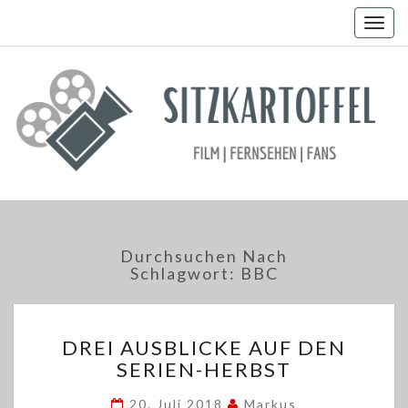
Togg
navig
Durchsuchen Nach
Schlagwort:
BBC
DREI
DREI AUSBLICKE AUF DEN
AUSBLICKE
SERIEN-HERBST
AUF
DEN
20. Juli 2018
Markus