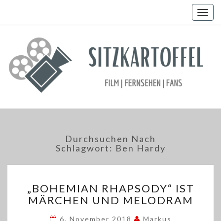
Togg
navig
Durchsuchen Nach
Schlagwort:
Ben Hardy
„BOHEMIAN
„BOHEMIAN RHAPSODY“ IST
RHAPSODY“
MÄRCHEN UND MELODRAM
IST
MÄRCHEN
6. November 2018
Markus