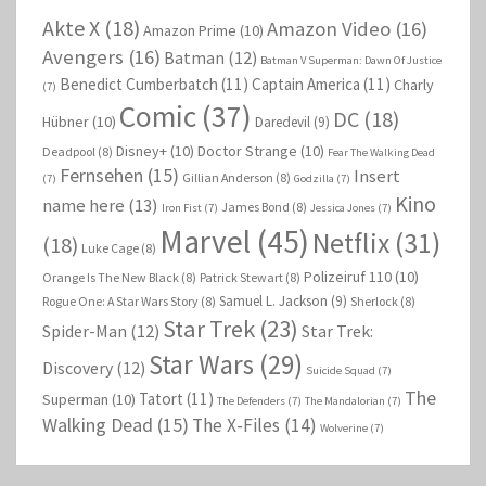
Akte X
(18)
Amazon Video
(16)
Amazon Prime
(10)
Avengers
(16)
Batman
(12)
Batman V Superman: Dawn Of Justice
Benedict Cumberbatch
(11)
Captain America
(11)
Charly
(7)
Comic
(37)
DC
(18)
Hübner
(10)
Daredevil
(9)
Disney+
(10)
Doctor Strange
(10)
Deadpool
(8)
Fear The Walking Dead
Fernsehen
(15)
Insert
Gillian Anderson
(8)
(7)
Godzilla
(7)
Kino
name here
(13)
James Bond
(8)
Iron Fist
(7)
Jessica Jones
(7)
Marvel
(45)
Netflix
(31)
(18)
Luke Cage
(8)
Polizeiruf 110
(10)
Orange Is The New Black
(8)
Patrick Stewart
(8)
Samuel L. Jackson
(9)
Rogue One: A Star Wars Story
(8)
Sherlock
(8)
Star Trek
(23)
Spider-Man
(12)
Star Trek:
Star Wars
(29)
Discovery
(12)
Suicide Squad
(7)
The
Tatort
(11)
Superman
(10)
The Defenders
(7)
The Mandalorian
(7)
Walking Dead
(15)
The X-Files
(14)
Wolverine
(7)