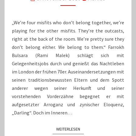
UND
MELODRAM
„We’re four misfits who don’t belong together, we’re
playing for the other misfits. They’re the outcasts,
right at the back of the room. We’re pretty sure they
don’t belong either. We belong to them.“ Farrokh
Bulsara (Rami Malek) schlägt sich mit
Gelegenheitsjobs durch und genießt das Nachtleben
im London der frühen 70er. Auseinandersetzungen mit
seinen traditionsbewussten Eltern und dem Spott
anderer wegen seiner Herkunft und seiner
vorstehenden Vorderzähne begegnet er mit
aufgesetzter Arroganz und zynischer Eloquenz,
„Darling“. Doch im Inneren…
WEITERLESEN
WEITERLESEN