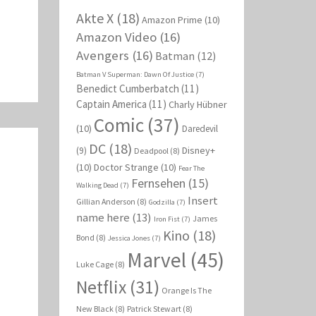
Akte X
(18)
Amazon Prime
(10)
Amazon Video
(16)
Avengers
(16)
Batman
(12)
Batman V Superman: Dawn Of Justice
(7)
Benedict Cumberbatch
(11)
Captain America
(11)
Charly Hübner
Comic
(37)
(10)
Daredevil
DC
(18)
Disney+
(9)
Deadpool
(8)
(10)
Doctor Strange
(10)
Fear The
Fernsehen
(15)
Walking Dead
(7)
Insert
Gillian Anderson
(8)
Godzilla
(7)
name here
(13)
James
Iron Fist
(7)
Kino
(18)
Bond
(8)
Jessica Jones
(7)
Marvel
(45)
Luke Cage
(8)
Netflix
(31)
Orange Is The
New Black
(8)
Patrick Stewart
(8)