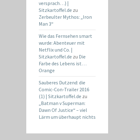
versprach…) |
Sitzkartoffel.de
zu
Zerbeulter Mythos: „Iron
Man 3“
Wie das Fernsehen smart
wurde: Abenteuer mit
Netflix und Co. |
Sitzkartoffel.de
zu
Die
Farbe des Lebens ist…
Orange
Sauberes Dutzend: die
Comic-Con-Trailer 2016
(1) | Sitzkartoffel.de
zu
„Batman v Superman:
Dawn Of Justice“ – viel
Lärm um überhaupt nichts