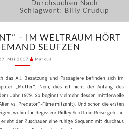
Durchsuchen Nach
Schlagwort:
Billy Crudup
„ALIEN:
ANT“ – IM WELTRAUM HÖRT
COVENANT“
–
IEMAND SEUFZEN
IM
WELTRAUM
29. Mai 2017
Markus
HÖRT
DICH
ch das All. Besatzung und Passagiere befinden sich im
NIEMAND
puter „Mutter“. Nein, dies ist nicht der Anfang des
SEUFZEN
 dem Jahr 1979. So beginnt vielmehr dessen mittlerweile
lien vs. Predator“-Filme mitzählt). Und schon die ersten
igen, wohin für Regisseur Ridley Scott die Reise geht: in
s erlebt der Zuschauer eine ruhige Sequenz mit durchaus