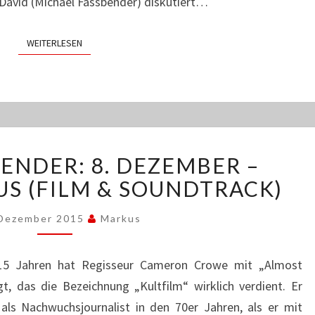
David (Michael Fassbender) diskutiert…
WEITERLESEN
WEITERLESEN
ADVENTSKALENDER:
ENDER: 8. DEZEMBER –
8.
DEZEMBER
S (FILM & SOUNDTRACK)
–
ALMOST
 Dezember 2015
Markus
FAMOUS
(FILM
r 15 Jahren hat Regisseur Cameron Crowe mit „Almost
&
, das die Bezeichnung „Kultfilm“ wirklich verdient. Er
SOUNDTRACK)
 als Nachwuchsjournalist in den 70er Jahren, als er mit