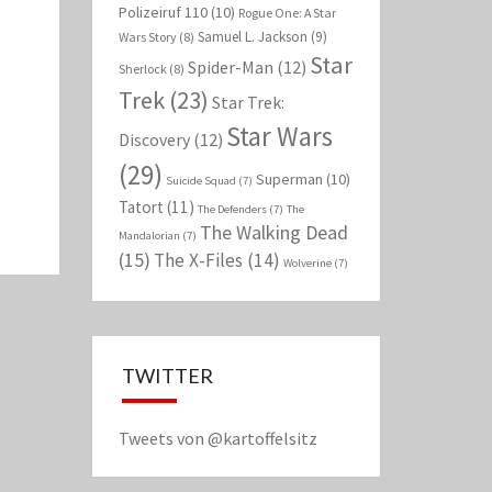
Polizeiruf 110
(10)
Rogue One: A Star
Samuel L. Jackson
(9)
Wars Story
(8)
Star
Spider-Man
(12)
Sherlock
(8)
Trek
(23)
Star Trek:
Star Wars
Discovery
(12)
(29)
Superman
(10)
Suicide Squad
(7)
Tatort
(11)
The Defenders
(7)
The
The Walking Dead
Mandalorian
(7)
(15)
The X-Files
(14)
Wolverine
(7)
TWITTER
Tweets von @kartoffelsitz