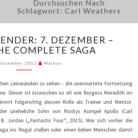
Durchsuchen Nach
Schlagwort:
Carl Weathers
ADVENTSKALENDER:
ENDER: 7. DEZEMBER –
7.
DEZEMBER
HE COMPLETE SAGA
–
ROCKY:
 Dezember 2015
Markus
THE
COMPLETE
schen Leinwänden zu sehen – die unerwartete Fortsetzung
SAGA
ne. Dieser ist inzwischen so alt wie Burgess Meredith im
nimmt folgerichtig dessen Rolle als Trainer und Mentor.
 der uneheliche Sohn von Rockys Kumpel Apollo (Carl
B. Jordan („Fantastic Four“, 2015). Wer sich vorher die
Saga ins Regal stellen oder einen lieben Menschen damit