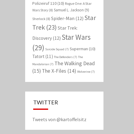
Polizeiruf 110
(10)
Rogue One: A Star
Samuel L. Jackson
(9)
Wars Story
(8)
Star
Spider-Man
(12)
Sherlock
(8)
Trek
(23)
Star Trek:
Star Wars
Discovery
(12)
(29)
Superman
(10)
Suicide Squad
(7)
Tatort
(11)
The Defenders
(7)
The
The Walking Dead
Mandalorian
(7)
(15)
The X-Files
(14)
Wolverine
(7)
TWITTER
Tweets von @kartoffelsitz