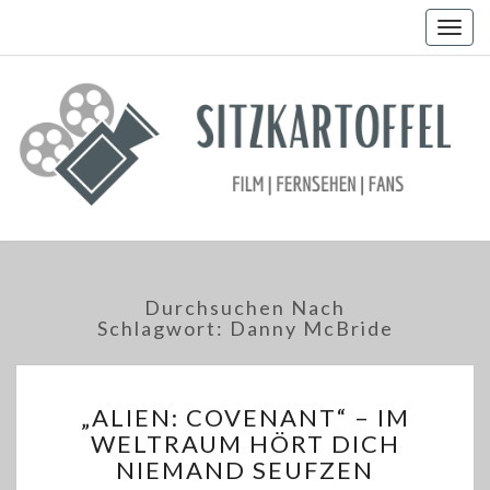
Togg
navig
Durchsuchen Nach
Schlagwort:
Danny McBride
„ALIEN:
„ALIEN: COVENANT“ – IM
COVENANT“
WELTRAUM HÖRT DICH
–
NIEMAND SEUFZEN
IM