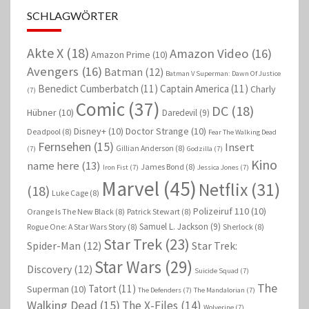
SCHLAGWÖRTER
Akte X
(18)
Amazon Video
(16)
Amazon Prime
(10)
Avengers
(16)
Batman
(12)
Batman V Superman: Dawn Of Justice
Benedict Cumberbatch
(11)
Captain America
(11)
Charly
(7)
Comic
(37)
DC
(18)
Hübner
(10)
Daredevil
(9)
Disney+
(10)
Doctor Strange
(10)
Deadpool
(8)
Fear The Walking Dead
Fernsehen
(15)
Insert
Gillian Anderson
(8)
(7)
Godzilla
(7)
Kino
name here
(13)
James Bond
(8)
Iron Fist
(7)
Jessica Jones
(7)
Marvel
(45)
Netflix
(31)
(18)
Luke Cage
(8)
Polizeiruf 110
(10)
Orange Is The New Black
(8)
Patrick Stewart
(8)
Samuel L. Jackson
(9)
Rogue One: A Star Wars Story
(8)
Sherlock
(8)
Star Trek
(23)
Spider-Man
(12)
Star Trek:
Star Wars
(29)
Discovery
(12)
Suicide Squad
(7)
The
Tatort
(11)
Superman
(10)
The Defenders
(7)
The Mandalorian
(7)
Walking Dead
(15)
The X-Files
(14)
Wolverine
(7)