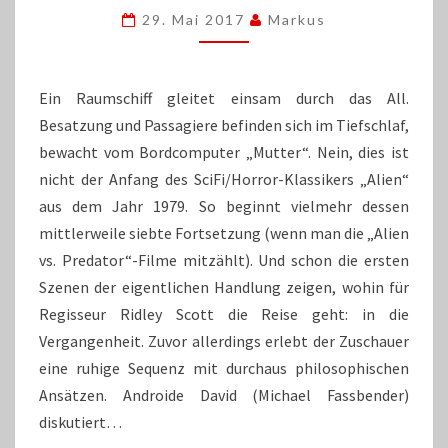
WELTRAUM
29. Mai 2017
Markus
HÖRT
DICH
NIEMAND
SEUFZEN
Ein Raumschiff gleitet einsam durch das All.
Besatzung und Passagiere befinden sich im Tiefschlaf,
bewacht vom Bordcomputer „Mutter“. Nein, dies ist
nicht der Anfang des SciFi/Horror-Klassikers „Alien“
aus dem Jahr 1979. So beginnt vielmehr dessen
mittlerweile siebte Fortsetzung (wenn man die „Alien
vs. Predator“-Filme mitzählt). Und schon die ersten
Szenen der eigentlichen Handlung zeigen, wohin für
Regisseur Ridley Scott die Reise geht: in die
Vergangenheit. Zuvor allerdings erlebt der Zuschauer
eine ruhige Sequenz mit durchaus philosophischen
Ansätzen. Androide David (Michael Fassbender)
diskutiert…