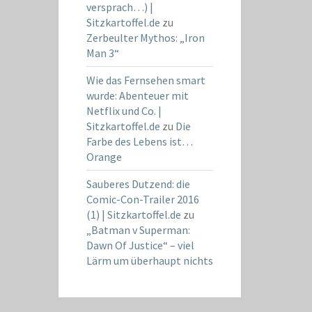
versprach…) |
Sitzkartoffel.de
zu
Zerbeulter Mythos: „Iron
Man 3“
Wie das Fernsehen smart
wurde: Abenteuer mit
Netflix und Co. |
Sitzkartoffel.de
zu
Die
Farbe des Lebens ist…
Orange
Sauberes Dutzend: die
Comic-Con-Trailer 2016
(1) | Sitzkartoffel.de
zu
„Batman v Superman:
Dawn Of Justice“ – viel
Lärm um überhaupt nichts