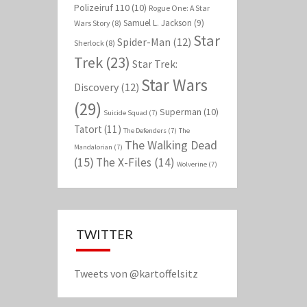
Polizeiruf 110
(10)
Rogue One: A Star
Samuel L. Jackson
(9)
Wars Story
(8)
Star
Spider-Man
(12)
Sherlock
(8)
Trek
(23)
Star Trek:
Star Wars
Discovery
(12)
(29)
Superman
(10)
Suicide Squad
(7)
Tatort
(11)
The Defenders
(7)
The
The Walking Dead
Mandalorian
(7)
(15)
The X-Files
(14)
Wolverine
(7)
TWITTER
Tweets von @kartoffelsitz