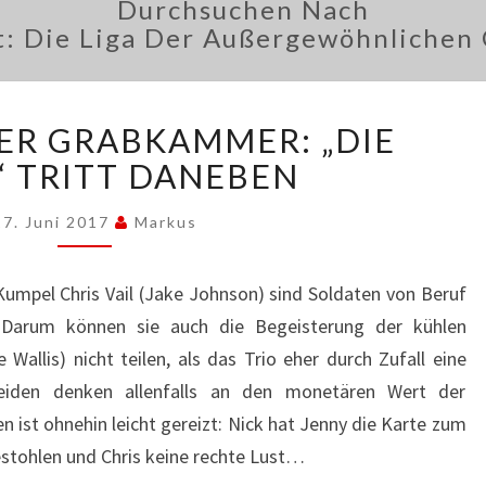
Durchsuchen Nach
t:
Die Liga Der Außergewöhnlichen
GETÖSE
DER GRABKAMMER: „DIE
IN
DER
 TRITT DANEBEN
GRABKAMMER:
„DIE
17. Juni 2017
Markus
MUMIE“
TRITT
umpel Chris Vail (Jake Johnson) sind Soldaten von Beruf
DANEBEN
. Darum können sie auch die Begeisterung der kühlen
Wallis) nicht teilen, als das Trio eher durch Zufall eine
eiden denken allenfalls an den monetären Wert der
 ist ohnehin leicht gereizt: Nick hat Jenny die Karte zum
stohlen und Chris keine rechte Lust…