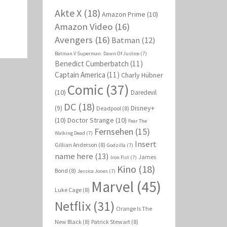
Akte X
(18)
Amazon Prime
(10)
Amazon Video
(16)
Avengers
(16)
Batman
(12)
Batman V Superman: Dawn Of Justice
(7)
Benedict Cumberbatch
(11)
Captain America
(11)
Charly Hübner
Comic
(37)
(10)
Daredevil
DC
(18)
Disney+
(9)
Deadpool
(8)
(10)
Doctor Strange
(10)
Fear The
Fernsehen
(15)
Walking Dead
(7)
Insert
Gillian Anderson
(8)
Godzilla
(7)
name here
(13)
James
Iron Fist
(7)
Kino
(18)
Bond
(8)
Jessica Jones
(7)
Marvel
(45)
Luke Cage
(8)
Netflix
(31)
Orange Is The
New Black
(8)
Patrick Stewart
(8)