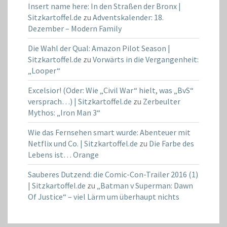
Insert name here: In den Straßen der Bronx |
Sitzkartoffel.de
zu
Adventskalender: 18.
Dezember – Modern Family
Die Wahl der Qual: Amazon Pilot Season |
Sitzkartoffel.de
zu
Vorwärts in die Vergangenheit:
„Looper“
Excelsior! (Oder: Wie „Civil War“ hielt, was „BvS“
versprach…) | Sitzkartoffel.de
zu
Zerbeulter
Mythos: „Iron Man 3“
Wie das Fernsehen smart wurde: Abenteuer mit
Netflix und Co. | Sitzkartoffel.de
zu
Die Farbe des
Lebens ist… Orange
Sauberes Dutzend: die Comic-Con-Trailer 2016 (1)
| Sitzkartoffel.de
zu
„Batman v Superman: Dawn
Of Justice“ – viel Lärm um überhaupt nichts