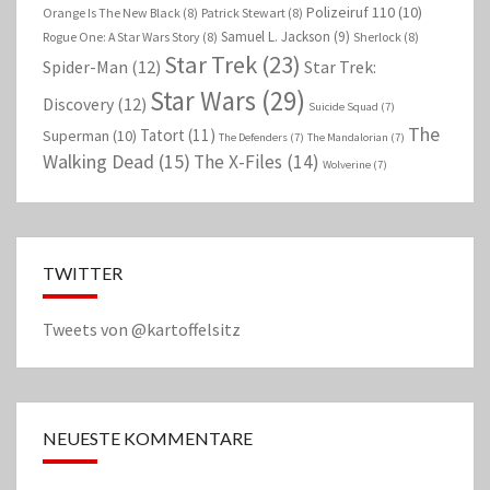
Polizeiruf 110
(10)
Orange Is The New Black
(8)
Patrick Stewart
(8)
Samuel L. Jackson
(9)
Rogue One: A Star Wars Story
(8)
Sherlock
(8)
Star Trek
(23)
Spider-Man
(12)
Star Trek:
Star Wars
(29)
Discovery
(12)
Suicide Squad
(7)
The
Tatort
(11)
Superman
(10)
The Defenders
(7)
The Mandalorian
(7)
Walking Dead
(15)
The X-Files
(14)
Wolverine
(7)
TWITTER
Tweets von @kartoffelsitz
NEUESTE KOMMENTARE