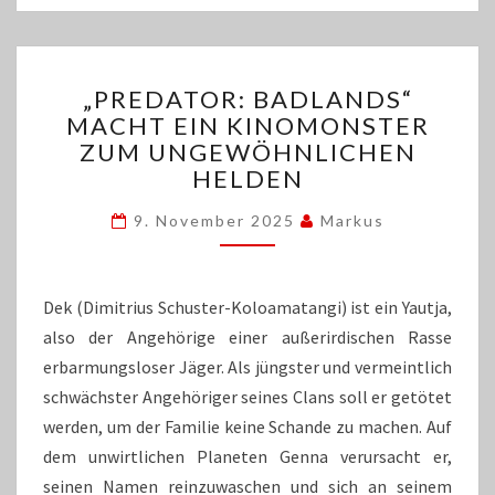
„PREDATOR:
„PREDATOR: BADLANDS“
BADLANDS“
MACHT EIN KINOMONSTER
MACHT
ZUM UNGEWÖHNLICHEN
EIN
KINOMONSTER
HELDEN
ZUM
UNGEWÖHNLICHEN
9. November 2025
Markus
HELDEN
Dek (Dimitrius Schuster-Koloamatangi) ist ein Yautja,
also der Angehörige einer außerirdischen Rasse
erbarmungsloser Jäger. Als jüngster und vermeintlich
schwächster Angehöriger seines Clans soll er getötet
werden, um der Familie keine Schande zu machen. Auf
dem unwirtlichen Planeten Genna verursacht er,
seinen Namen reinzuwaschen und sich an seinem