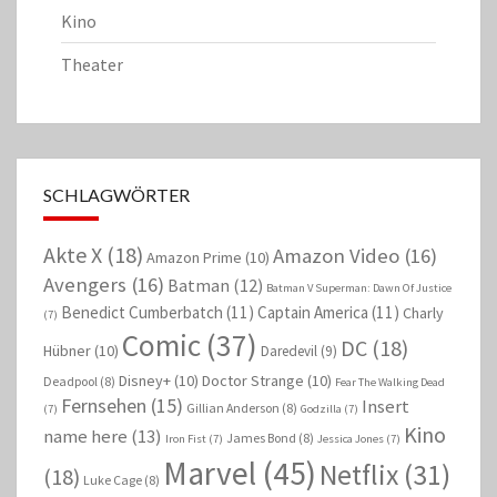
Kino
Theater
SCHLAGWÖRTER
Akte X
(18)
Amazon Video
(16)
Amazon Prime
(10)
Avengers
(16)
Batman
(12)
Batman V Superman: Dawn Of Justice
Benedict Cumberbatch
(11)
Captain America
(11)
Charly
(7)
Comic
(37)
DC
(18)
Hübner
(10)
Daredevil
(9)
Disney+
(10)
Doctor Strange
(10)
Deadpool
(8)
Fear The Walking Dead
Fernsehen
(15)
Insert
Gillian Anderson
(8)
(7)
Godzilla
(7)
Kino
name here
(13)
James Bond
(8)
Iron Fist
(7)
Jessica Jones
(7)
Marvel
(45)
Netflix
(31)
(18)
Luke Cage
(8)