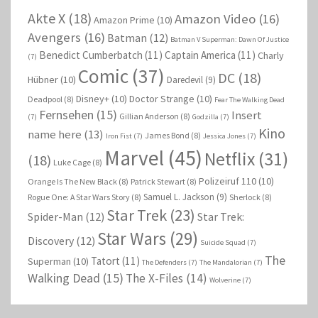
Akte X
(18)
Amazon Video
(16)
Amazon Prime
(10)
Avengers
(16)
Batman
(12)
Batman V Superman: Dawn Of Justice
Benedict Cumberbatch
(11)
Captain America
(11)
Charly
(7)
Comic
(37)
DC
(18)
Hübner
(10)
Daredevil
(9)
Disney+
(10)
Doctor Strange
(10)
Deadpool
(8)
Fear The Walking Dead
Fernsehen
(15)
Insert
Gillian Anderson
(8)
(7)
Godzilla
(7)
Kino
name here
(13)
James Bond
(8)
Iron Fist
(7)
Jessica Jones
(7)
Marvel
(45)
Netflix
(31)
(18)
Luke Cage
(8)
Polizeiruf 110
(10)
Orange Is The New Black
(8)
Patrick Stewart
(8)
Samuel L. Jackson
(9)
Rogue One: A Star Wars Story
(8)
Sherlock
(8)
Star Trek
(23)
Spider-Man
(12)
Star Trek:
Star Wars
(29)
Discovery
(12)
Suicide Squad
(7)
The
Tatort
(11)
Superman
(10)
The Defenders
(7)
The Mandalorian
(7)
Walking Dead
(15)
The X-Files
(14)
Wolverine
(7)