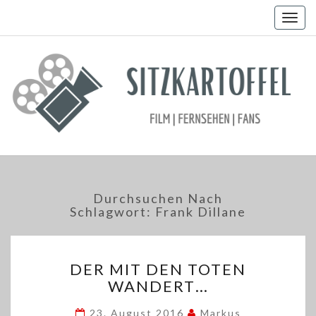
Togg
navig
Durchsuchen Nach
Schlagwort:
Frank Dillane
DER
DER MIT DEN TOTEN
MIT
WANDERT…
DEN
TOTEN
23. August 2016
Markus