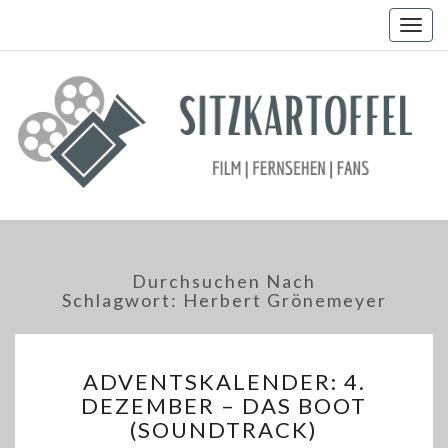
Togg
navig
Durchsuchen Nach
Schlagwort:
Herbert Grönemeyer
ADVENTSKALENDER:
ADVENTSKALENDER: 4.
4.
DEZEMBER – DAS BOOT
DEZEMBER
(SOUNDTRACK)
–