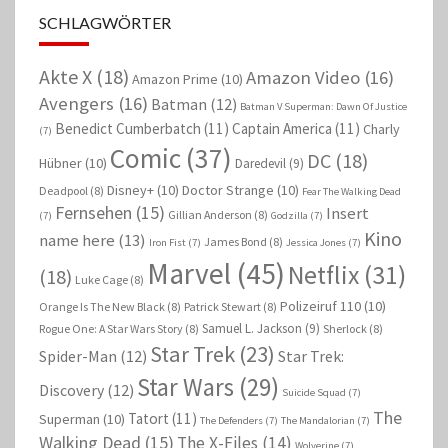
SCHLAGWÖRTER
Akte X
(18)
Amazon Video
(16)
Amazon Prime
(10)
Avengers
(16)
Batman
(12)
Batman V Superman: Dawn Of Justice
Benedict Cumberbatch
(11)
Captain America
(11)
Charly
(7)
Comic
(37)
DC
(18)
Hübner
(10)
Daredevil
(9)
Disney+
(10)
Doctor Strange
(10)
Deadpool
(8)
Fear The Walking Dead
Fernsehen
(15)
Insert
Gillian Anderson
(8)
(7)
Godzilla
(7)
Kino
name here
(13)
James Bond
(8)
Iron Fist
(7)
Jessica Jones
(7)
Marvel
(45)
Netflix
(31)
(18)
Luke Cage
(8)
Polizeiruf 110
(10)
Orange Is The New Black
(8)
Patrick Stewart
(8)
Samuel L. Jackson
(9)
Rogue One: A Star Wars Story
(8)
Sherlock
(8)
Star Trek
(23)
Spider-Man
(12)
Star Trek:
Star Wars
(29)
Discovery
(12)
Suicide Squad
(7)
The
Tatort
(11)
Superman
(10)
The Defenders
(7)
The Mandalorian
(7)
Walking Dead
(15)
The X-Files
(14)
Wolverine
(7)