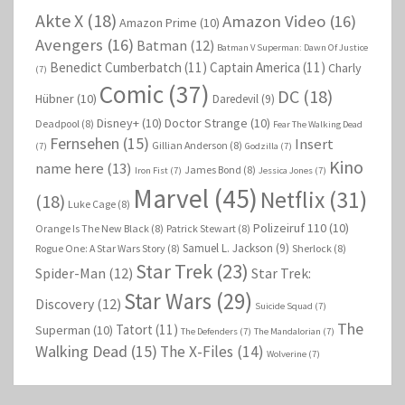
Akte X
(18)
Amazon Video
(16)
Amazon Prime
(10)
Avengers
(16)
Batman
(12)
Batman V Superman: Dawn Of Justice
Benedict Cumberbatch
(11)
Captain America
(11)
Charly
(7)
Comic
(37)
DC
(18)
Hübner
(10)
Daredevil
(9)
Disney+
(10)
Doctor Strange
(10)
Deadpool
(8)
Fear The Walking Dead
Fernsehen
(15)
Insert
Gillian Anderson
(8)
(7)
Godzilla
(7)
Kino
name here
(13)
James Bond
(8)
Iron Fist
(7)
Jessica Jones
(7)
Marvel
(45)
Netflix
(31)
(18)
Luke Cage
(8)
Polizeiruf 110
(10)
Orange Is The New Black
(8)
Patrick Stewart
(8)
Samuel L. Jackson
(9)
Rogue One: A Star Wars Story
(8)
Sherlock
(8)
Star Trek
(23)
Spider-Man
(12)
Star Trek:
Star Wars
(29)
Discovery
(12)
Suicide Squad
(7)
The
Tatort
(11)
Superman
(10)
The Defenders
(7)
The Mandalorian
(7)
Walking Dead
(15)
The X-Files
(14)
Wolverine
(7)