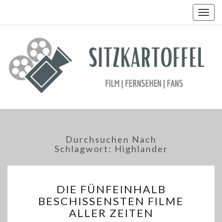
Togg
navig
Durchsuchen Nach
Schlagwort:
Highlander
DIE
DIE FÜNFEINHALB
FÜNFEINHALB
BESCHISSENSTEN FILME
BESCHISSENSTEN
ALLER ZEITEN
FILME