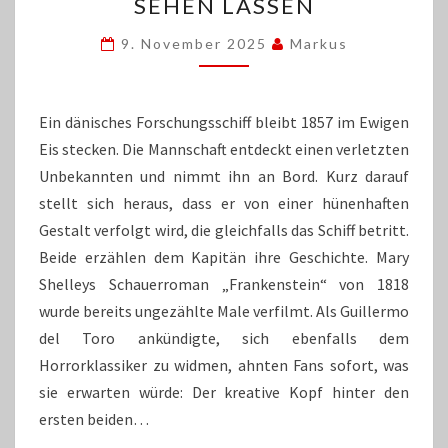
KANN
SEHEN LASSEN
SICH
SEHEN
9. November 2025
Markus
LASSEN
Ein dänisches Forschungsschiff bleibt 1857 im Ewigen
Eis stecken. Die Mannschaft entdeckt einen verletzten
Unbekannten und nimmt ihn an Bord. Kurz darauf
stellt sich heraus, dass er von einer hünenhaften
Gestalt verfolgt wird, die gleichfalls das Schiff betritt.
Beide erzählen dem Kapitän ihre Geschichte. Mary
Shelleys Schauerroman „Frankenstein“ von 1818
wurde bereits ungezählte Male verfilmt. Als Guillermo
del Toro ankündigte, sich ebenfalls dem
Horrorklassiker zu widmen, ahnten Fans sofort, was
sie erwarten würde: Der kreative Kopf hinter den
ersten beiden…