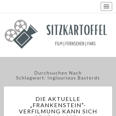
Togg
navig
Durchsuchen Nach
Schlagwort:
Inglourious Basterds
DIE
DIE AKTUELLE
AKTUELLE
„FRANKENSTEIN“-
„FRANKENSTEIN“-
VERFILMUNG KANN SICH
VERFILMUNG