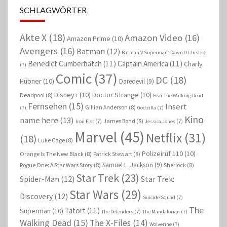
SCHLAGWÖRTER
Akte X
(18)
Amazon Video
(16)
Amazon Prime
(10)
Avengers
(16)
Batman
(12)
Batman V Superman: Dawn Of Justice
Benedict Cumberbatch
(11)
Captain America
(11)
Charly
(7)
Comic
(37)
DC
(18)
Hübner
(10)
Daredevil
(9)
Disney+
(10)
Doctor Strange
(10)
Deadpool
(8)
Fear The Walking Dead
Fernsehen
(15)
Insert
Gillian Anderson
(8)
(7)
Godzilla
(7)
Kino
name here
(13)
James Bond
(8)
Iron Fist
(7)
Jessica Jones
(7)
Marvel
(45)
Netflix
(31)
(18)
Luke Cage
(8)
Polizeiruf 110
(10)
Orange Is The New Black
(8)
Patrick Stewart
(8)
Samuel L. Jackson
(9)
Rogue One: A Star Wars Story
(8)
Sherlock
(8)
Star Trek
(23)
Spider-Man
(12)
Star Trek:
Star Wars
(29)
Discovery
(12)
Suicide Squad
(7)
The
Tatort
(11)
Superman
(10)
The Defenders
(7)
The Mandalorian
(7)
Walking Dead
(15)
The X-Files
(14)
Wolverine
(7)