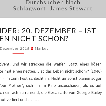
Durchsuchen Nach
Schlagwort:
James Stewart
ADVENTSKALENDER:
ER: 20. DEZEMBER – IST
20.
DEZEMBER
BEN NICHT SCHÖN?
–
IST
 Dezember 2015
Markus
DAS
LEBEN
Advent, und wir strecken die Waffen: Statt eines bösen
NICHT
e mal einen netten. „Ist das Leben nicht schön?“ (1946)
SCHÖN?
r Film zum Fest schlechthin. Nicht umsonst planen sogar
our Mother“, sich ihn im Kino anzuschauen, als es auf
ch einfach zu rührend, die Geschichte von George Bailey
ut verliert und sich…