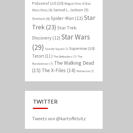
Polizeiruf 110
(10)
Rogue One: A Star
Samuel L. Jackson
(9)
Wars Story
(8)
Star
Spider-Man
(12)
Sherlock
(8)
Trek
(23)
Star Trek:
Star Wars
Discovery
(12)
(29)
Superman
(10)
Suicide Squad
(7)
Tatort
(11)
The Defenders
(7)
The
The Walking Dead
Mandalorian
(7)
(15)
The X-Files
(14)
Wolverine
(7)
TWITTER
Tweets von @kartoffelsitz