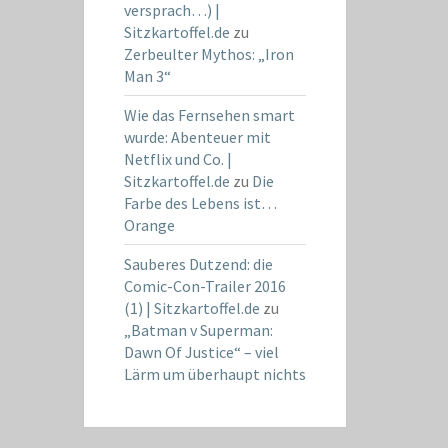
versprach…) |
Sitzkartoffel.de
zu
Zerbeulter Mythos: „Iron
Man 3“
Wie das Fernsehen smart
wurde: Abenteuer mit
Netflix und Co. |
Sitzkartoffel.de
zu
Die
Farbe des Lebens ist…
Orange
Sauberes Dutzend: die
Comic-Con-Trailer 2016
(1) | Sitzkartoffel.de
zu
„Batman v Superman:
Dawn Of Justice“ – viel
Lärm um überhaupt nichts