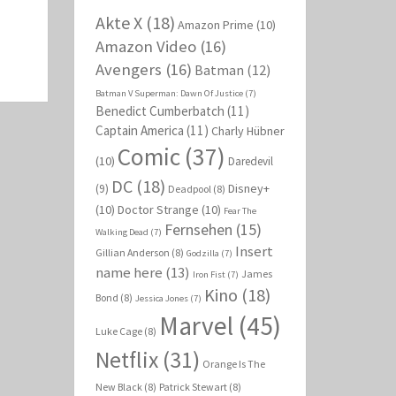
Akte X
(18)
Amazon Prime
(10)
Amazon Video
(16)
Avengers
(16)
Batman
(12)
Batman V Superman: Dawn Of Justice
(7)
Benedict Cumberbatch
(11)
Captain America
(11)
Charly Hübner
Comic
(37)
(10)
Daredevil
DC
(18)
Disney+
(9)
Deadpool
(8)
(10)
Doctor Strange
(10)
Fear The
Fernsehen
(15)
Walking Dead
(7)
Insert
Gillian Anderson
(8)
Godzilla
(7)
name here
(13)
James
Iron Fist
(7)
Kino
(18)
Bond
(8)
Jessica Jones
(7)
Marvel
(45)
Luke Cage
(8)
Netflix
(31)
Orange Is The
New Black
(8)
Patrick Stewart
(8)