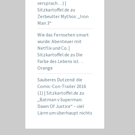
versprach…) |
Sitzkartoffel.de
zu
Zerbeulter Mythos: „Iron
Man 3“
Wie das Fernsehen smart
wurde: Abenteuer mit
Netflix und Co. |
Sitzkartoffel.de
zu
Die
Farbe des Lebens ist…
Orange
Sauberes Dutzend: die
Comic-Con-Trailer 2016
(1) | Sitzkartoffel.de
zu
„Batman v Superman:
Dawn Of Justice“ – viel
Lärm um überhaupt nichts