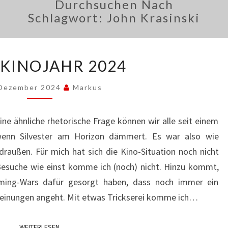
Durchsuchen Nach
Schlagwort:
John Krasinski
MEIN
 KINOJAHR 2024
KINOJAHR
2024
 Dezember 2024
Markus
ine ähnliche rhetorische Frage können wir alle seit einem
 wenn Silvester am Horizon dämmert. Es war also wie
raußen. Für mich hat sich die Kino-Situation noch nicht
 Besuche wie einst komme ich (noch) nicht. Hinzu kommt,
aming-Wars dafür gesorgt haben, dass noch immer ein
heinungen angeht. Mit etwas Trickserei komme ich…
WEITERLESEN
WEITERLESEN