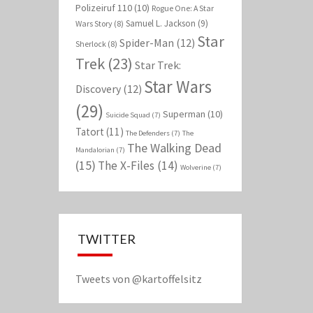
Polizeiruf 110
(10)
Rogue One: A Star
Samuel L. Jackson
(9)
Wars Story
(8)
Star
Spider-Man
(12)
Sherlock
(8)
Trek
(23)
Star Trek:
Star Wars
Discovery
(12)
(29)
Superman
(10)
Suicide Squad
(7)
Tatort
(11)
The Defenders
(7)
The
The Walking Dead
Mandalorian
(7)
(15)
The X-Files
(14)
Wolverine
(7)
TWITTER
Tweets von @kartoffelsitz