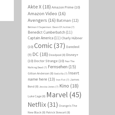
Akte X
(18)
Amazon Prime
(10)
Amazon Video
(16)
Avengers
(16)
Batman
(12)
Batman V Superman: Dawn Of Justice
(7)
Benedict Cumberbatch
(11)
Captain America
(11)
Charly Hübner
Comic
(37)
(10)
Daredevil
DC
(18)
Disney+
(9)
Deadpool
(8)
(10)
Doctor Strange
(10)
Fear The
Fernsehen
(15)
Walking Dead
(7)
Insert
Gillian Anderson
(8)
Godzilla
(7)
name here
(13)
James
Iron Fist
(7)
Kino
(18)
Bond
(8)
Jessica Jones
(7)
Marvel
(45)
Luke Cage
(8)
Netflix
(31)
Orange Is The
New Black
(8)
Patrick Stewart
(8)