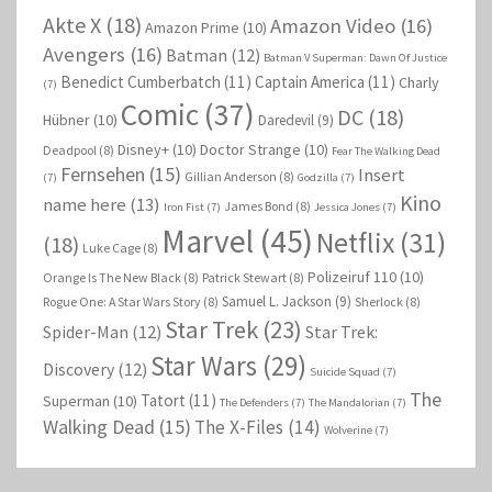
Akte X
(18)
Amazon Video
(16)
Amazon Prime
(10)
Avengers
(16)
Batman
(12)
Batman V Superman: Dawn Of Justice
Benedict Cumberbatch
(11)
Captain America
(11)
Charly
(7)
Comic
(37)
DC
(18)
Hübner
(10)
Daredevil
(9)
Disney+
(10)
Doctor Strange
(10)
Deadpool
(8)
Fear The Walking Dead
Fernsehen
(15)
Insert
Gillian Anderson
(8)
(7)
Godzilla
(7)
Kino
name here
(13)
James Bond
(8)
Iron Fist
(7)
Jessica Jones
(7)
Marvel
(45)
Netflix
(31)
(18)
Luke Cage
(8)
Polizeiruf 110
(10)
Orange Is The New Black
(8)
Patrick Stewart
(8)
Samuel L. Jackson
(9)
Rogue One: A Star Wars Story
(8)
Sherlock
(8)
Star Trek
(23)
Spider-Man
(12)
Star Trek:
Star Wars
(29)
Discovery
(12)
Suicide Squad
(7)
The
Tatort
(11)
Superman
(10)
The Defenders
(7)
The Mandalorian
(7)
Walking Dead
(15)
The X-Files
(14)
Wolverine
(7)