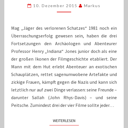
INDIANA
10. Dezember 2015
Markus
JONES:
THE
COMPLETE
COLLECTION
Mag „Jäger des verlorenen Schatzes“ 1981 noch ein
Überraschungserfolg gewesen sein, haben die drei
Fortsetzungen den Archäologen und Abenteurer
Professor Henry „Indiana“ Jones junior doch als eine
der großen Ikonen der Filmgeschichte etabliert. Der
Mann mit dem Hut erlebt Abenteuer an exotischen
Schauplätzen, rettet sagenumwobene Artefakte und
zickige Frauen, kämpft gegen die Nazis und kann sich
letztlich nur auf zwei Dinge verlassen: seine Freunde –
darunter Sallah (John Rhys-Davis) – und seine
Peitsche. Zumindest drei der vier Filme sollte jeder…
WEITERLESEN
WEITERLESEN