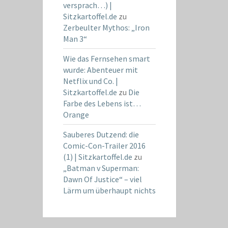
versprach…) |
Sitzkartoffel.de
zu
Zerbeulter Mythos: „Iron
Man 3“
Wie das Fernsehen smart
wurde: Abenteuer mit
Netflix und Co. |
Sitzkartoffel.de
zu
Die
Farbe des Lebens ist…
Orange
Sauberes Dutzend: die
Comic-Con-Trailer 2016
(1) | Sitzkartoffel.de
zu
„Batman v Superman:
Dawn Of Justice“ – viel
Lärm um überhaupt nichts