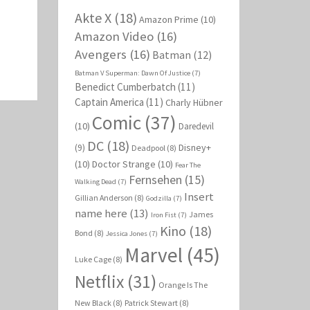
Akte X
(18)
Amazon Prime
(10)
Amazon Video
(16)
Avengers
(16)
Batman
(12)
Batman V Superman: Dawn Of Justice
(7)
Benedict Cumberbatch
(11)
Captain America
(11)
Charly Hübner
Comic
(37)
(10)
Daredevil
DC
(18)
Disney+
(9)
Deadpool
(8)
(10)
Doctor Strange
(10)
Fear The
Fernsehen
(15)
Walking Dead
(7)
Insert
Gillian Anderson
(8)
Godzilla
(7)
name here
(13)
James
Iron Fist
(7)
Kino
(18)
Bond
(8)
Jessica Jones
(7)
Marvel
(45)
Luke Cage
(8)
Netflix
(31)
Orange Is The
New Black
(8)
Patrick Stewart
(8)