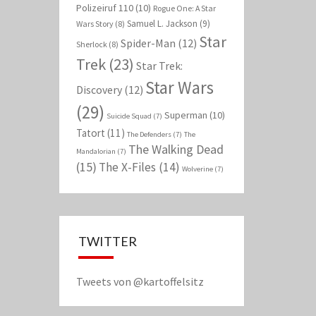
Polizeiruf 110
(10)
Rogue One: A Star
Samuel L. Jackson
(9)
Wars Story
(8)
Star
Spider-Man
(12)
Sherlock
(8)
Trek
(23)
Star Trek:
Star Wars
Discovery
(12)
(29)
Superman
(10)
Suicide Squad
(7)
Tatort
(11)
The Defenders
(7)
The
The Walking Dead
Mandalorian
(7)
(15)
The X-Files
(14)
Wolverine
(7)
TWITTER
Tweets von @kartoffelsitz