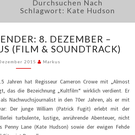
Durchsuchen Nach
Schlagwort:
Kate Hudson
ADVENTSKALENDER:
ENDER: 8. DEZEMBER –
8.
DEZEMBER
S (FILM & SOUNDTRACK)
–
ALMOST
 Dezember 2015
Markus
FAMOUS
(FILM
r 15 Jahren hat Regisseur Cameron Crowe mit „Almost
&
, das die Bezeichnung „Kultfilm“ wirklich verdient. Er
SOUNDTRACK)
 als Nachwuchsjournalist in den 70er Jahren, als er mit
ar: Der junge William (Patrick Fugit) erlebt mit der
erlei turbulente, lustige, anrührende Abenteuer, nicht
ies Penny Lane (Kate Hudson) sowie der ewigen Fehde