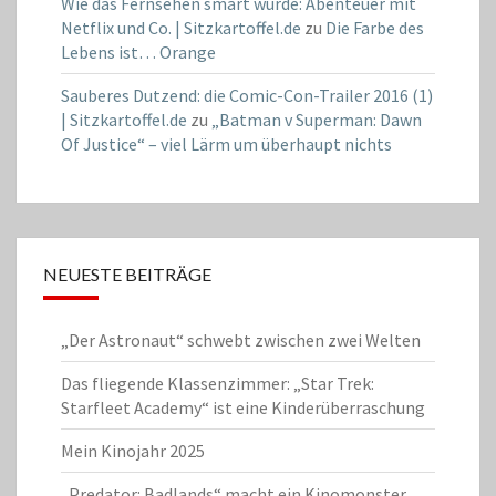
Wie das Fernsehen smart wurde: Abenteuer mit
Netflix und Co. | Sitzkartoffel.de
zu
Die Farbe des
Lebens ist… Orange
Sauberes Dutzend: die Comic-Con-Trailer 2016 (1)
| Sitzkartoffel.de
zu
„Batman v Superman: Dawn
Of Justice“ – viel Lärm um überhaupt nichts
NEUESTE BEITRÄGE
„Der Astronaut“ schwebt zwischen zwei Welten
Das fliegende Klassenzimmer: „Star Trek:
Starfleet Academy“ ist eine Kinderüberraschung
Mein Kinojahr 2025
„Predator: Badlands“ macht ein Kinomonster