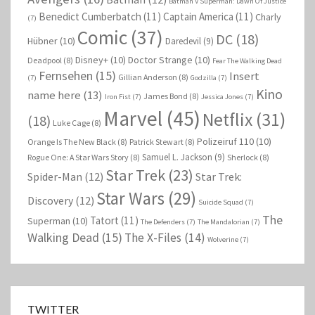
Batman V Superman: Dawn Of Justice
Benedict Cumberbatch
(11)
Captain America
(11)
Charly
(7)
Comic
(37)
DC
(18)
Hübner
(10)
Daredevil
(9)
Disney+
(10)
Doctor Strange
(10)
Deadpool
(8)
Fear The Walking Dead
Fernsehen
(15)
Insert
Gillian Anderson
(8)
(7)
Godzilla
(7)
Kino
name here
(13)
James Bond
(8)
Iron Fist
(7)
Jessica Jones
(7)
Marvel
(45)
Netflix
(31)
(18)
Luke Cage
(8)
Polizeiruf 110
(10)
Orange Is The New Black
(8)
Patrick Stewart
(8)
Samuel L. Jackson
(9)
Rogue One: A Star Wars Story
(8)
Sherlock
(8)
Star Trek
(23)
Spider-Man
(12)
Star Trek:
Star Wars
(29)
Discovery
(12)
Suicide Squad
(7)
The
Tatort
(11)
Superman
(10)
The Defenders
(7)
The Mandalorian
(7)
Walking Dead
(15)
The X-Files
(14)
Wolverine
(7)
TWITTER