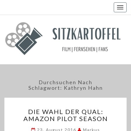
Togg
navig
Durchsuchen Nach
Schlagwort:
Kathryn Hahn
DIE
DIE WAHL DER QUAL:
WAHL
AMAZON PILOT SEASON
DER
QUAL:
23. August 2016
Markus