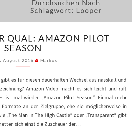
Durchsuchen Nach
Schlagwort:
Looper
DIE
R QUAL: AMAZON PILOT
WAHL
DER
SEASON
QUAL:
AMAZON
. August 2016
Markus
PILOT
SEASON
gibt es für diesen dauerhaften Wechsel aus nasskalt und
zeichnung? Amazon Video macht es sich leicht und ruft
 Es ist mal wieder „Amazon Pilot Season“. Einmal mehr
 Formate an der Zielgruppe, ehe sie möglicherweise in
wie „The Man In The High Castle“ oder „Transparent“ gibt
atten sich einst die Zuschauer der…