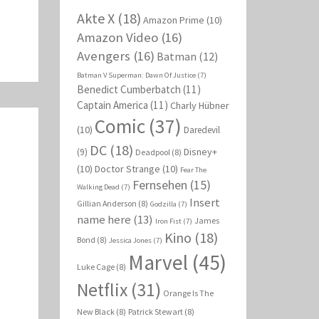
Akte X
(18)
Amazon Prime
(10)
Amazon Video
(16)
Avengers
(16)
Batman
(12)
Batman V Superman: Dawn Of Justice
(7)
Benedict Cumberbatch
(11)
Captain America
(11)
Charly Hübner
Comic
(37)
(10)
Daredevil
DC
(18)
Disney+
(9)
Deadpool
(8)
(10)
Doctor Strange
(10)
Fear The
Fernsehen
(15)
Walking Dead
(7)
Insert
Gillian Anderson
(8)
Godzilla
(7)
name here
(13)
James
Iron Fist
(7)
Kino
(18)
Bond
(8)
Jessica Jones
(7)
Marvel
(45)
Luke Cage
(8)
Netflix
(31)
Orange Is The
New Black
(8)
Patrick Stewart
(8)