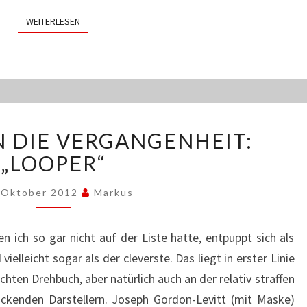
WEITERLESEN
WEITERLESEN
VORWÄRTS
N DIE VERGANGENHEIT:
IN
DIE
„LOOPER“
VERGANGENHEIT:
„LOOPER“
 Oktober 2012
Markus
en ich so gar nicht auf der Liste hatte, entpuppt sich als
ielleicht sogar als der cleverste. Das liegt in erster Linie
en Drehbuch, aber natürlich auch an der relativ straffen
uckenden Darstellern. Joseph Gordon-Levitt (mit Maske)