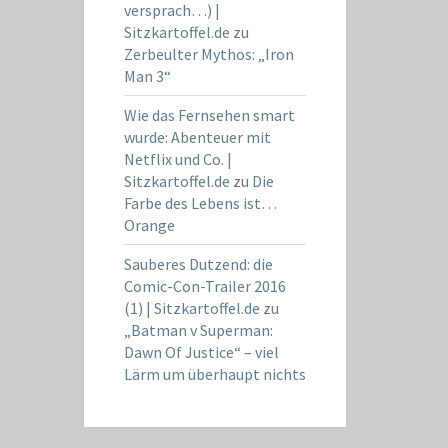
versprach…) |
Sitzkartoffel.de
zu
Zerbeulter Mythos: „Iron
Man 3“
Wie das Fernsehen smart
wurde: Abenteuer mit
Netflix und Co. |
Sitzkartoffel.de
zu
Die
Farbe des Lebens ist…
Orange
Sauberes Dutzend: die
Comic-Con-Trailer 2016
(1) | Sitzkartoffel.de
zu
„Batman v Superman:
Dawn Of Justice“ – viel
Lärm um überhaupt nichts