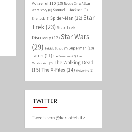
Polizeiruf 110
(10)
Rogue One: A Star
Samuel L. Jackson
(9)
Wars Story
(8)
Star
Spider-Man
(12)
Sherlock
(8)
Trek
(23)
Star Trek:
Star Wars
Discovery
(12)
(29)
Superman
(10)
Suicide Squad
(7)
Tatort
(11)
The Defenders
(7)
The
The Walking Dead
Mandalorian
(7)
(15)
The X-Files
(14)
Wolverine
(7)
TWITTER
Tweets von @kartoffelsitz