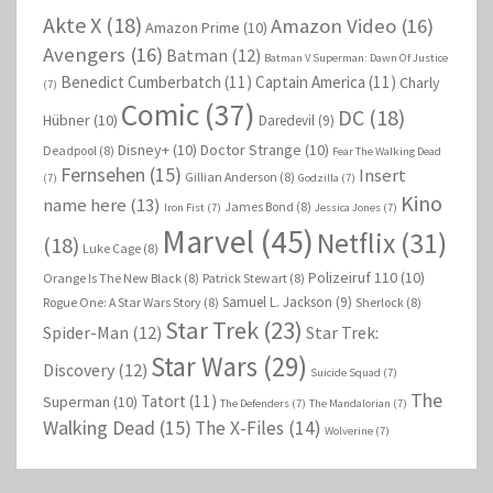
Akte X
(18)
Amazon Video
(16)
Amazon Prime
(10)
Avengers
(16)
Batman
(12)
Batman V Superman: Dawn Of Justice
Benedict Cumberbatch
(11)
Captain America
(11)
Charly
(7)
Comic
(37)
DC
(18)
Hübner
(10)
Daredevil
(9)
Disney+
(10)
Doctor Strange
(10)
Deadpool
(8)
Fear The Walking Dead
Fernsehen
(15)
Insert
Gillian Anderson
(8)
(7)
Godzilla
(7)
Kino
name here
(13)
James Bond
(8)
Iron Fist
(7)
Jessica Jones
(7)
Marvel
(45)
Netflix
(31)
(18)
Luke Cage
(8)
Polizeiruf 110
(10)
Orange Is The New Black
(8)
Patrick Stewart
(8)
Samuel L. Jackson
(9)
Rogue One: A Star Wars Story
(8)
Sherlock
(8)
Star Trek
(23)
Spider-Man
(12)
Star Trek:
Star Wars
(29)
Discovery
(12)
Suicide Squad
(7)
The
Tatort
(11)
Superman
(10)
The Defenders
(7)
The Mandalorian
(7)
Walking Dead
(15)
The X-Files
(14)
Wolverine
(7)