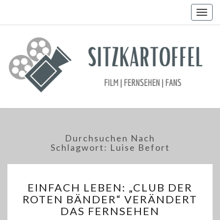
Togg
navig
Durchsuchen Nach
Schlagwort:
Luise Befort
EINFACH
EINFACH LEBEN: „CLUB DER
LEBEN:
ROTEN BÄNDER“ VERÄNDERT
„CLUB
DAS FERNSEHEN
DER