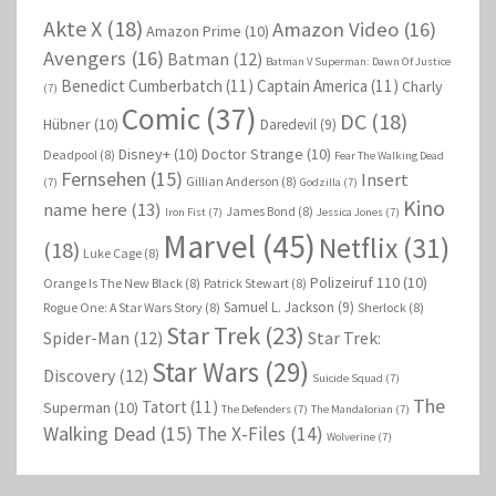
Akte X
(18)
Amazon Video
(16)
Amazon Prime
(10)
Avengers
(16)
Batman
(12)
Batman V Superman: Dawn Of Justice
Benedict Cumberbatch
(11)
Captain America
(11)
Charly
(7)
Comic
(37)
DC
(18)
Hübner
(10)
Daredevil
(9)
Disney+
(10)
Doctor Strange
(10)
Deadpool
(8)
Fear The Walking Dead
Fernsehen
(15)
Insert
Gillian Anderson
(8)
(7)
Godzilla
(7)
Kino
name here
(13)
James Bond
(8)
Iron Fist
(7)
Jessica Jones
(7)
Marvel
(45)
Netflix
(31)
(18)
Luke Cage
(8)
Polizeiruf 110
(10)
Orange Is The New Black
(8)
Patrick Stewart
(8)
Samuel L. Jackson
(9)
Rogue One: A Star Wars Story
(8)
Sherlock
(8)
Star Trek
(23)
Spider-Man
(12)
Star Trek:
Star Wars
(29)
Discovery
(12)
Suicide Squad
(7)
The
Tatort
(11)
Superman
(10)
The Defenders
(7)
The Mandalorian
(7)
Walking Dead
(15)
The X-Files
(14)
Wolverine
(7)