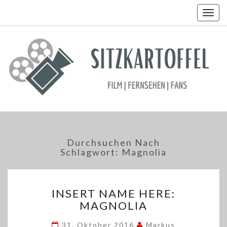
Togg
navig
Durchsuchen Nach
Schlagwort:
Magnolia
INSERT
INSERT NAME HERE:
NAME
MAGNOLIA
HERE:
MAGNOLIA
31. Oktober 2016
Markus