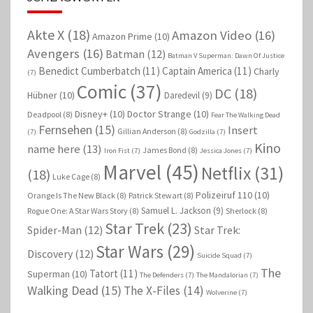
Akte X
(18)
Amazon Video
(16)
Amazon Prime
(10)
Avengers
(16)
Batman
(12)
Batman V Superman: Dawn Of Justice
Benedict Cumberbatch
(11)
Captain America
(11)
Charly
(7)
Comic
(37)
DC
(18)
Hübner
(10)
Daredevil
(9)
Disney+
(10)
Doctor Strange
(10)
Deadpool
(8)
Fear The Walking Dead
Fernsehen
(15)
Insert
Gillian Anderson
(8)
(7)
Godzilla
(7)
Kino
name here
(13)
James Bond
(8)
Iron Fist
(7)
Jessica Jones
(7)
Marvel
(45)
Netflix
(31)
(18)
Luke Cage
(8)
Polizeiruf 110
(10)
Orange Is The New Black
(8)
Patrick Stewart
(8)
Samuel L. Jackson
(9)
Rogue One: A Star Wars Story
(8)
Sherlock
(8)
Star Trek
(23)
Spider-Man
(12)
Star Trek:
Star Wars
(29)
Discovery
(12)
Suicide Squad
(7)
The
Tatort
(11)
Superman
(10)
The Defenders
(7)
The Mandalorian
(7)
Walking Dead
(15)
The X-Files
(14)
Wolverine
(7)