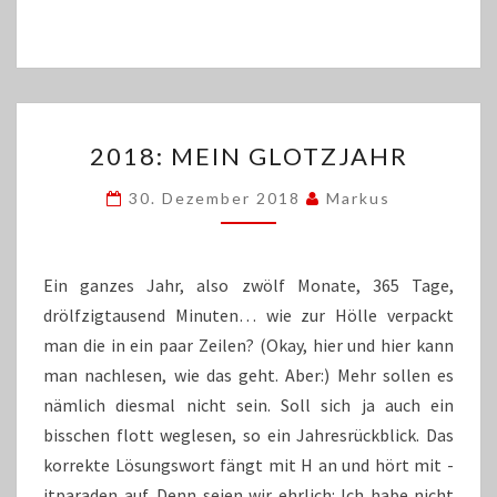
2018:
2018: MEIN GLOTZJAHR
MEIN
GLOTZJAHR
30. Dezember 2018
Markus
Ein ganzes Jahr, also zwölf Monate, 365 Tage,
drölfzigtausend Minuten… wie zur Hölle verpackt
man die in ein paar Zeilen? (Okay, hier und hier kann
man nachlesen, wie das geht. Aber:) Mehr sollen es
nämlich diesmal nicht sein. Soll sich ja auch ein
bisschen flott weglesen, so ein Jahresrückblick. Das
korrekte Lösungswort fängt mit H an und hört mit -
itparaden auf. Denn seien wir ehrlich: Ich habe nicht