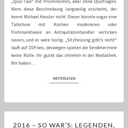
„Quiz-Taxi“ mit Prominenten, aber ohne Quizfragen.
Wem diese Beschreibung langweilig erscheint, der
kennt Michael Kessler nicht. Dieser könnte sogar eine
Talkshow mit Köchen moderieren oder
Flohmarktware an Antiquitätenhändler verticken
lassen, und es wäre lustig. „Sitzheizung gibt’s nicht“
läuft auf ZDFneo, deswegen spielen die Sendetermine
keine Rolle. Ihr guckt das ohnehin in der Mediathek.
Wir haben…
WEITERLESEN
WEITERLESEN
2016
2016 – SO WAR’S: LEGENDEN,
–