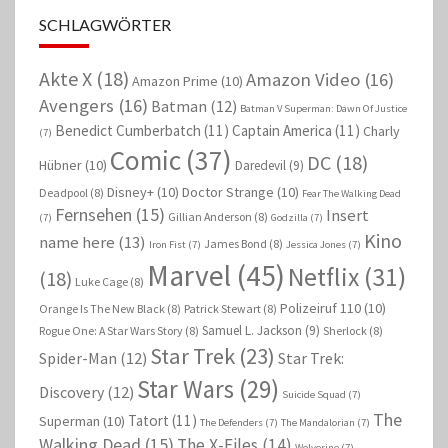
SCHLAGWÖRTER
Akte X
(18)
Amazon Video
(16)
Amazon Prime
(10)
Avengers
(16)
Batman
(12)
Batman V Superman: Dawn Of Justice
Benedict Cumberbatch
(11)
Captain America
(11)
Charly
(7)
Comic
(37)
DC
(18)
Hübner
(10)
Daredevil
(9)
Disney+
(10)
Doctor Strange
(10)
Deadpool
(8)
Fear The Walking Dead
Fernsehen
(15)
Insert
Gillian Anderson
(8)
(7)
Godzilla
(7)
Kino
name here
(13)
James Bond
(8)
Iron Fist
(7)
Jessica Jones
(7)
Marvel
(45)
Netflix
(31)
(18)
Luke Cage
(8)
Polizeiruf 110
(10)
Orange Is The New Black
(8)
Patrick Stewart
(8)
Samuel L. Jackson
(9)
Rogue One: A Star Wars Story
(8)
Sherlock
(8)
Star Trek
(23)
Spider-Man
(12)
Star Trek:
Star Wars
(29)
Discovery
(12)
Suicide Squad
(7)
The
Tatort
(11)
Superman
(10)
The Defenders
(7)
The Mandalorian
(7)
Walking Dead
(15)
The X-Files
(14)
Wolverine
(7)