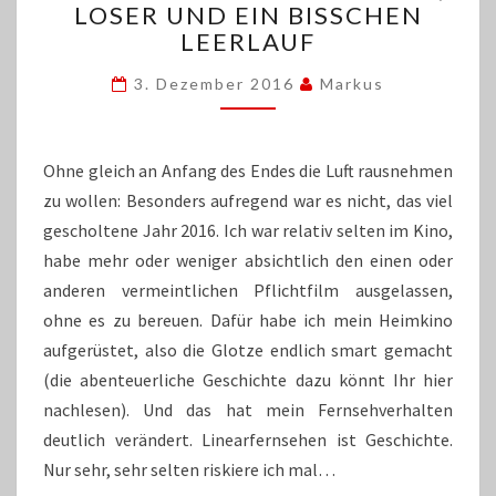
LOSER UND EIN BISSCHEN
SO
LEERLAUF
WAR’S:
LEGENDEN,
3. Dezember 2016
Markus
LOSER
UND
EIN
BISSCHEN
Ohne gleich an Anfang des Endes die Luft rausnehmen
LEERLAUF
zu wollen: Besonders aufregend war es nicht, das viel
gescholtene Jahr 2016. Ich war relativ selten im Kino,
habe mehr oder weniger absichtlich den einen oder
anderen vermeintlichen Pflichtfilm ausgelassen,
ohne es zu bereuen. Dafür habe ich mein Heimkino
aufgerüstet, also die Glotze endlich smart gemacht
(die abenteuerliche Geschichte dazu könnt Ihr hier
nachlesen). Und das hat mein Fernsehverhalten
deutlich verändert. Linearfernsehen ist Geschichte.
Nur sehr, sehr selten riskiere ich mal…