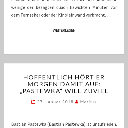
wenige der besagten quadrillizwickten Minuten vor
dem Fernseher oder der Kinoleinwand verbracht….
WEITERLESEN
WEITERLESEN
HOFFENTLICH
HOFFENTLICH HÖRT ER
HÖRT
MORGEN DAMIT AUF:
ER
„PASTEWKA“ WILL ZUVIEL
MORGEN
DAMIT
27. Januar 2018
Markus
AUF:
„PASTEWKA“
WILL
ZUVIEL
Bastian Pastewka (Bastian Pastewka) ist unzufrieden.