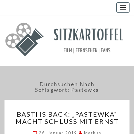
Togg
navig
Durchsuchen Nach
Schlagwort:
Pastewka
BASTI
BASTI IS BACK: „PASTEWKA“
IS
MACHT SCHLUSS MIT ERNST
BACK:
„PASTEWKA“
26. Januar 2019
Markus