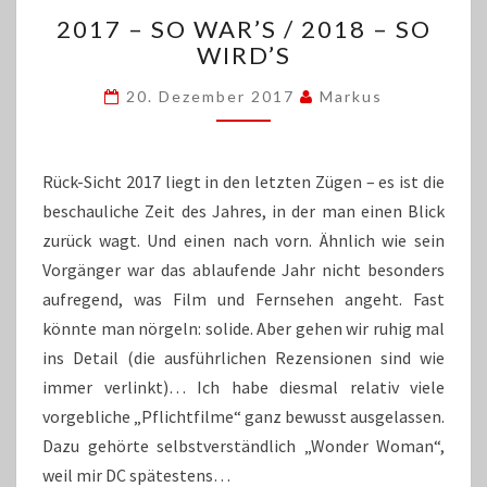
2017
2017 – SO WAR’S / 2018 – SO
–
WIRD’S
SO
WAR’S
20. Dezember 2017
Markus
/
2018
–
SO
Rück-Sicht 2017 liegt in den letzten Zügen – es ist die
WIRD’S
beschauliche Zeit des Jahres, in der man einen Blick
zurück wagt. Und einen nach vorn. Ähnlich wie sein
Vorgänger war das ablaufende Jahr nicht besonders
aufregend, was Film und Fernsehen angeht. Fast
könnte man nörgeln: solide. Aber gehen wir ruhig mal
ins Detail (die ausführlichen Rezensionen sind wie
immer verlinkt)… Ich habe diesmal relativ viele
vorgebliche „Pflichtfilme“ ganz bewusst ausgelassen.
Dazu gehörte selbstverständlich „Wonder Woman“,
weil mir DC spätestens…