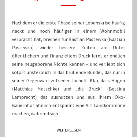
MACHT
SCHLUSS
MIT
ERNST
Nachdem er die erste Phase seiner Lebenskrise häufig
nackt und noch häufiger in einem Wohnmobil
verbracht hat, brechen für Bastian Pastewka (Bastian
Pastewka) wieder bessere Zeiten an: Unter
öffentlichem und finanziellem Druck lernt er endlich
seine neugeborene Nichte kennen – und verliebt sich
sofort unsterblich in das brüllende Bündel, das nur in
seiner Gegenwart zufrieden lächelt. Klar, dass Hagen
(Matthias Matschke) und „die Bruck“ (Bettina
Lamprecht) das ausnutzen und aus ihrem Öko-
Bauernhof ähnlich entspannt eine Art Landkommune
machen, während sich…
WEITERLESEN
WEITERLESEN