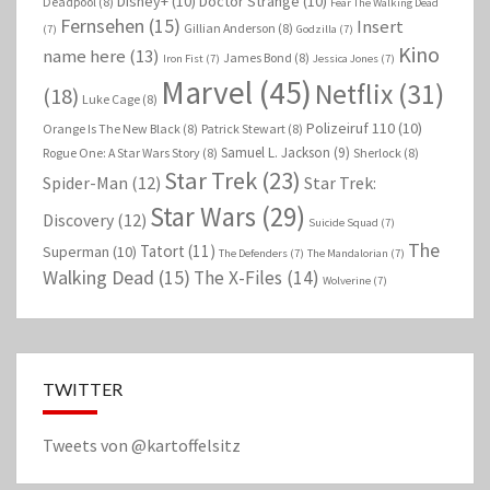
Disney+
(10)
Doctor Strange
(10)
Deadpool
(8)
Fear The Walking Dead
Fernsehen
(15)
Insert
Gillian Anderson
(8)
(7)
Godzilla
(7)
Kino
name here
(13)
James Bond
(8)
Iron Fist
(7)
Jessica Jones
(7)
Marvel
(45)
Netflix
(31)
(18)
Luke Cage
(8)
Polizeiruf 110
(10)
Orange Is The New Black
(8)
Patrick Stewart
(8)
Samuel L. Jackson
(9)
Rogue One: A Star Wars Story
(8)
Sherlock
(8)
Star Trek
(23)
Spider-Man
(12)
Star Trek:
Star Wars
(29)
Discovery
(12)
Suicide Squad
(7)
The
Tatort
(11)
Superman
(10)
The Defenders
(7)
The Mandalorian
(7)
Walking Dead
(15)
The X-Files
(14)
Wolverine
(7)
TWITTER
Tweets von @kartoffelsitz