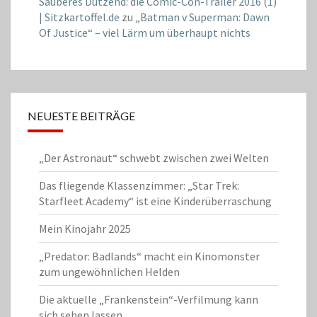
Sauberes Dutzend: die Comic-Con-Trailer 2016 (1)
| Sitzkartoffel.de
zu
„Batman v Superman: Dawn
Of Justice“ – viel Lärm um überhaupt nichts
NEUESTE BEITRÄGE
„Der Astronaut“ schwebt zwischen zwei Welten
Das fliegende Klassenzimmer: „Star Trek:
Starfleet Academy“ ist eine Kinderüberraschung
Mein Kinojahr 2025
„Predator: Badlands“ macht ein Kinomonster
zum ungewöhnlichen Helden
Die aktuelle „Frankenstein“-Verfilmung kann
sich sehen lassen