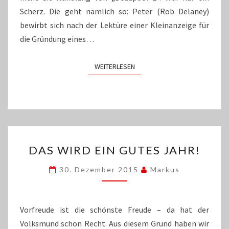
Scherz. Die geht nämlich so: Peter (Rob Delaney)
bewirbt sich nach der Lektüre einer Kleinanzeige für
die Gründung eines…
WEITERLESEN
WEITERLESEN
DAS
DAS WIRD EIN GUTES JAHR!
WIRD
EIN
30. Dezember 2015
Markus
GUTES
JAHR!
Vorfreude ist die schönste Freude – da hat der
Volksmund schon Recht. Aus diesem Grund haben wir