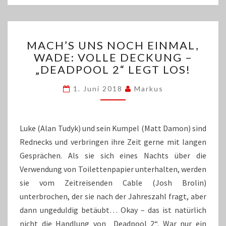
MACH’S
MACH’S UNS NOCH EINMAL,
UNS
WADE: VOLLE DECKUNG –
NOCH
„DEADPOOL 2“ LEGT LOS!
EINMAL,
WADE:
1. Juni 2018
Markus
VOLLE
DECKUNG
–
„DEADPOOL
Luke (Alan Tudyk) und sein Kumpel (Matt Damon) sind
2“
Rednecks und verbringen ihre Zeit gerne mit langen
LEGT
Gesprächen. Als sie sich eines Nachts über die
LOS!
Verwendung von Toilettenpapier unterhalten, werden
sie vom Zeitreisenden Cable (Josh Brolin)
unterbrochen, der sie nach der Jahreszahl fragt, aber
dann ungeduldig betäubt… Okay – das ist natürlich
nicht die Handlung von „Deadpool 2“. War nur ein