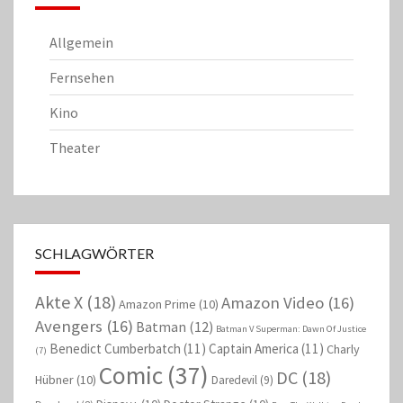
Allgemein
Fernsehen
Kino
Theater
SCHLAGWÖRTER
Akte X
(18)
Amazon Video
(16)
Amazon Prime
(10)
Avengers
(16)
Batman
(12)
Batman V Superman: Dawn Of Justice
Benedict Cumberbatch
(11)
Captain America
(11)
Charly
(7)
Comic
(37)
DC
(18)
Hübner
(10)
Daredevil
(9)