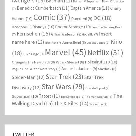
Avengers
(16)
Batman
(12)
Batman V Superman: Dawn Of Justice
Benedict Cumberbatch
(11)
Captain America
(11)
Charly
(7)
Comic
(37)
DC
(18)
Hübner
(10)
Daredevil
(9)
Disney+
(10)
Doctor Strange
(10)
Deadpool
(8)
Fear The Walking Dead
Fernsehen
(15)
Insert
Gillian Anderson
(8)
(7)
Godzilla
(7)
Kino
name here
(13)
James Bond
(8)
Iron Fist
(7)
Jessica Jones
(7)
Marvel
(45)
Netflix
(31)
(18)
Luke Cage
(8)
Polizeiruf 110
(10)
Orange Is The New Black
(8)
Patrick Stewart
(8)
Samuel L. Jackson
(9)
Rogue One: A Star Wars Story
(8)
Sherlock
(8)
Star Trek
(23)
Spider-Man
(12)
Star Trek:
Star Wars
(29)
Discovery
(12)
Suicide Squad
(7)
The
Tatort
(11)
Superman
(10)
The Defenders
(7)
The Mandalorian
(7)
Walking Dead
(15)
The X-Files
(14)
Wolverine
(7)
TWITTER