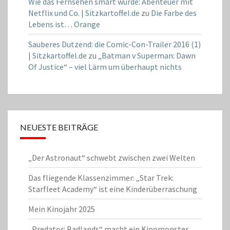
Wie das Fernsehen smart wurde: Abenteuer mit
Netflix und Co. | Sitzkartoffel.de
zu
Die Farbe des
Lebens ist… Orange
Sauberes Dutzend: die Comic-Con-Trailer 2016 (1)
| Sitzkartoffel.de
zu
„Batman v Superman: Dawn
Of Justice“ – viel Lärm um überhaupt nichts
NEUESTE BEITRÄGE
„Der Astronaut“ schwebt zwischen zwei Welten
Das fliegende Klassenzimmer: „Star Trek:
Starfleet Academy“ ist eine Kinderüberraschung
Mein Kinojahr 2025
„Predator: Badlands“ macht ein Kinomonster