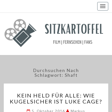
Togg
navig
Durchsuchen Nach
Schlagwort:
Shaft
KEIN
KEIN HELD FÜR ALLE: WIE
HELD
KUGELSICHER IST LUKE CAGE?
FÜR
ALLE:
5. Oktober 2016
Markus