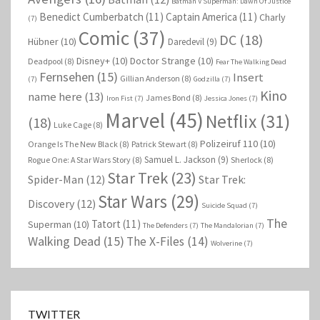
Batman V Superman: Dawn Of Justice
Benedict Cumberbatch
(11)
Captain America
(11)
Charly
(7)
Comic
(37)
DC
(18)
Hübner
(10)
Daredevil
(9)
Disney+
(10)
Doctor Strange
(10)
Deadpool
(8)
Fear The Walking Dead
Fernsehen
(15)
Insert
Gillian Anderson
(8)
(7)
Godzilla
(7)
Kino
name here
(13)
James Bond
(8)
Iron Fist
(7)
Jessica Jones
(7)
Marvel
(45)
Netflix
(31)
(18)
Luke Cage
(8)
Polizeiruf 110
(10)
Orange Is The New Black
(8)
Patrick Stewart
(8)
Samuel L. Jackson
(9)
Rogue One: A Star Wars Story
(8)
Sherlock
(8)
Star Trek
(23)
Spider-Man
(12)
Star Trek:
Star Wars
(29)
Discovery
(12)
Suicide Squad
(7)
The
Tatort
(11)
Superman
(10)
The Defenders
(7)
The Mandalorian
(7)
Walking Dead
(15)
The X-Files
(14)
Wolverine
(7)
TWITTER