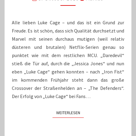
WIE
KUGELSICHER
IST
LUKE
Alle lieben Luke Cage – und das ist ein Grund zur
CAGE?
Freude. Es ist schön, dass sich Qualität durchsetzt und
Marvel mit seinen durchaus mutigen (weil relativ
düsteren und brutalen) Netflix-Serien genau so
punktet wie mit dem restlichen MCU. „Daredevil“
stieß die Tür auf, durch die „Jessica Jones“ und nun
eben „Luke Cage“ gehen konnten – nach „Iron Fist“
im kommenden Frühjahr steht dann das große
Crossover der Straßenhelden an – „The Defenders“.
Der Erfolg von „Luke Cage“ bei Fans…
WEITERLESEN
WEITERLESEN