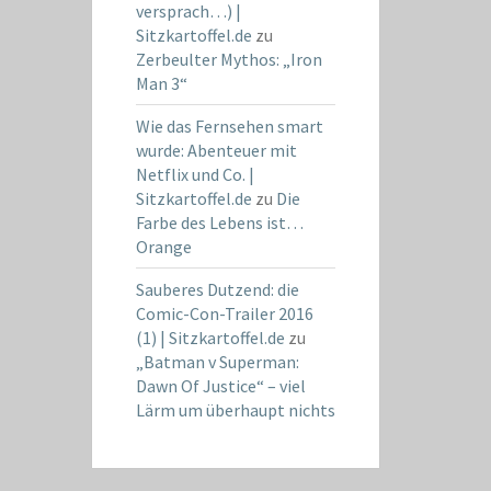
versprach…) |
Sitzkartoffel.de
zu
Zerbeulter Mythos: „Iron
Man 3“
Wie das Fernsehen smart
wurde: Abenteuer mit
Netflix und Co. |
Sitzkartoffel.de
zu
Die
Farbe des Lebens ist…
Orange
Sauberes Dutzend: die
Comic-Con-Trailer 2016
(1) | Sitzkartoffel.de
zu
„Batman v Superman:
Dawn Of Justice“ – viel
Lärm um überhaupt nichts