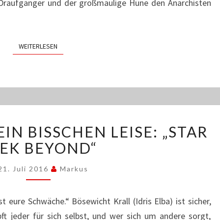
Draufgänger und der großmäulige Hüne den Anarchisten
WEITERLESEN
WEITERLESEN
50
IN BISSCHEN LEISE: „STAR
JAHRE
UND
EK BEYOND“
KEIN
BISSCHEN
21. Juli 2016
Markus
LEISE:
„STAR
ist eure Schwäche.“ Bösewicht Krall (Idris Elba) ist sicher,
TREK
ft jeder für sich selbst, und wer sich um andere sorgt,
BEYOND“