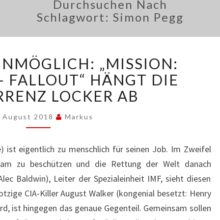
Durchsuchen Nach
Schlagwort:
Simon Pegg
NICHTS
UNMÖGLICH: „MISSION:
IST
UNMÖGLICH:
– FALLOUT“ HÄNGT DIE
„MISSION:
RENZ LOCKER AB
IMPOSSIBLE
–
. August 2018
Markus
FALLOUT“
HÄNGT
ist eigentlich zu menschlich für seinen Job. Im Zweifel
DIE
KONKURRENZ
 Team zu beschützen und die Rettung der Welt danach
LOCKER
lec Baldwin), Leiter der Spezialeinheit IMF, sieht diesen
AB
otzige CIA-Killer August Walker (kongenial besetzt: Henry
 wird, ist hingegen das genaue Gegenteil. Gemeinsam sollen