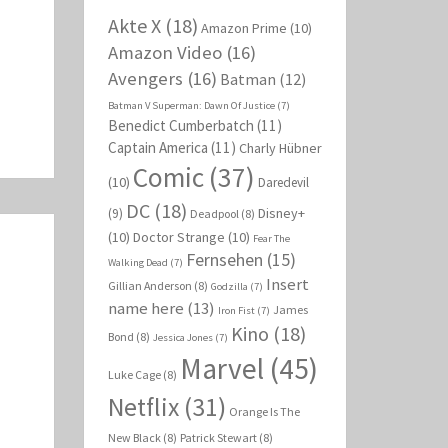
Akte X
(18)
Amazon Prime
(10)
Amazon Video
(16)
Avengers
(16)
Batman
(12)
Batman V Superman: Dawn Of Justice
(7)
Benedict Cumberbatch
(11)
Captain America
(11)
Charly Hübner
Comic
(37)
(10)
Daredevil
DC
(18)
Disney+
(9)
Deadpool
(8)
(10)
Doctor Strange
(10)
Fear The
Fernsehen
(15)
Walking Dead
(7)
Insert
Gillian Anderson
(8)
Godzilla
(7)
name here
(13)
James
Iron Fist
(7)
Kino
(18)
Bond
(8)
Jessica Jones
(7)
Marvel
(45)
Luke Cage
(8)
Netflix
(31)
Orange Is The
New Black
(8)
Patrick Stewart
(8)