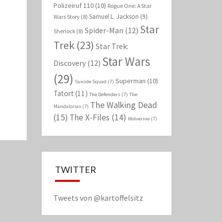
Polizeiruf 110
(10)
Rogue One: A Star
Samuel L. Jackson
(9)
Wars Story
(8)
Star
Spider-Man
(12)
Sherlock
(8)
Trek
(23)
Star Trek:
Star Wars
Discovery
(12)
(29)
Superman
(10)
Suicide Squad
(7)
Tatort
(11)
The Defenders
(7)
The
The Walking Dead
Mandalorian
(7)
(15)
The X-Files
(14)
Wolverine
(7)
TWITTER
Tweets von @kartoffelsitz