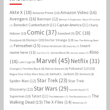
Akte X
(18)
Amazon Video
(16)
Amazon Prime
(10)
Avengers
(16)
Batman
(12)
Batman V Superman: Dawn Of Justice
Benedict Cumberbatch
(11)
Captain America
(11)
Charly
(7)
Comic
(37)
DC
(18)
Hübner
(10)
Daredevil
(9)
Disney+
(10)
Doctor Strange
(10)
Deadpool
(8)
Fear The Walking Dead
Fernsehen
(15)
Insert
Gillian Anderson
(8)
(7)
Godzilla
(7)
Kino
name here
(13)
James Bond
(8)
Iron Fist
(7)
Jessica Jones
(7)
Marvel
(45)
Netflix
(31)
(18)
Luke Cage
(8)
Polizeiruf 110
(10)
Orange Is The New Black
(8)
Patrick Stewart
(8)
Samuel L. Jackson
(9)
Rogue One: A Star Wars Story
(8)
Sherlock
(8)
Star Trek
(23)
Spider-Man
(12)
Star Trek:
Star Wars
(29)
Discovery
(12)
Suicide Squad
(7)
The
Tatort
(11)
Superman
(10)
The Defenders
(7)
The Mandalorian
(7)
Walking Dead
(15)
The X-Files
(14)
Wolverine
(7)