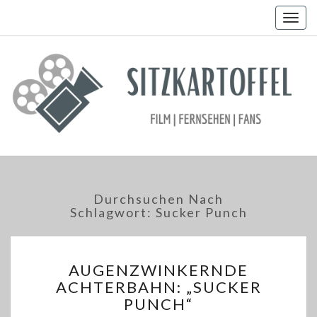
Togg
navig
Durchsuchen Nach
Schlagwort:
Sucker Punch
AUGENZWINKERNDE
AUGENZWINKERNDE
ACHTERBAHN:
ACHTERBAHN: „SUCKER
„SUCKER
PUNCH“
PUNCH“