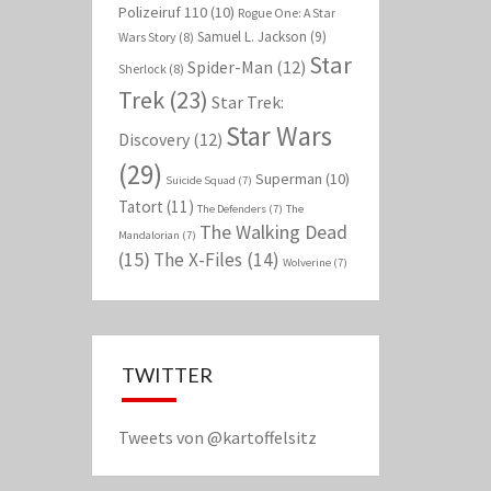
Polizeiruf 110
(10)
Rogue One: A Star
Samuel L. Jackson
(9)
Wars Story
(8)
Star
Spider-Man
(12)
Sherlock
(8)
Trek
(23)
Star Trek:
Star Wars
Discovery
(12)
(29)
Superman
(10)
Suicide Squad
(7)
Tatort
(11)
The Defenders
(7)
The
The Walking Dead
Mandalorian
(7)
(15)
The X-Files
(14)
Wolverine
(7)
TWITTER
Tweets von @kartoffelsitz