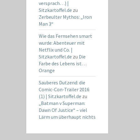
versprach…) |
Sitzkartoffel.de
zu
Zerbeulter Mythos: „Iron
Man 3“
Wie das Fernsehen smart
wurde: Abenteuer mit
Netflix und Co. |
Sitzkartoffel.de
zu
Die
Farbe des Lebens ist…
Orange
Sauberes Dutzend: die
Comic-Con-Trailer 2016
(1) | Sitzkartoffel.de
zu
„Batman v Superman:
Dawn Of Justice“ – viel
Lärm um überhaupt nichts