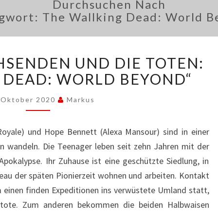
Durchsuchen Nach
agwort:
The Wallking Dead: World B
DIE
SENDEN UND DIE TOTEN:
HERANWACHSENDEN
UND
 DEAD: WORLD BEYOND“
DIE
TOTEN:
 Oktober 2020
Markus
„THE
WALKING
 Royale) und Hope Bennett (Alexa Mansour) sind in einer
DEAD:
n wandeln. Die Teenager leben seit zehn Jahren mit der
WORLD
BEYOND“
pokalypse. Ihr Zuhause ist eine geschützte Siedlung, in
au der späten Pionierzeit wohnen und arbeiten. Kontakt
 einen finden Expeditionen ins verwüstete Umland statt,
ntote. Zum anderen bekommen die beiden Halbwaisen