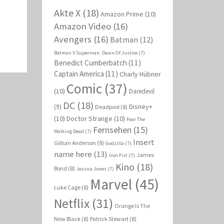
Akte X
(18)
Amazon Prime
(10)
Amazon Video
(16)
Avengers
(16)
Batman
(12)
Batman V Superman: Dawn Of Justice
(7)
Benedict Cumberbatch
(11)
Captain America
(11)
Charly Hübner
Comic
(37)
(10)
Daredevil
DC
(18)
Disney+
(9)
Deadpool
(8)
(10)
Doctor Strange
(10)
Fear The
Fernsehen
(15)
Walking Dead
(7)
Insert
Gillian Anderson
(8)
Godzilla
(7)
name here
(13)
James
Iron Fist
(7)
Kino
(18)
Bond
(8)
Jessica Jones
(7)
Marvel
(45)
Luke Cage
(8)
Netflix
(31)
Orange Is The
New Black
(8)
Patrick Stewart
(8)