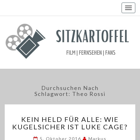
Togg
navig
Durchsuchen Nach
Schlagwort:
Theo Rossi
KEIN
KEIN HELD FÜR ALLE: WIE
HELD
KUGELSICHER IST LUKE CAGE?
FÜR
ALLE:
5. Oktober 2016
Markus