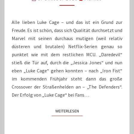
WIE
KUGELSICHER
IST
LUKE
Alle lieben Luke Cage – und das ist ein Grund zur
CAGE?
Freude. Es ist schön, dass sich Qualität durchsetzt und
Marvel mit seinen durchaus mutigen (weil relativ
düsteren und brutalen) Netflix-Serien genau so
punktet wie mit dem restlichen MCU. „Daredevil“
stieß die Tür auf, durch die „Jessica Jones“ und nun
eben „Luke Cage“ gehen konnten – nach „Iron Fist“
im kommenden Frühjahr steht dann das große
Crossover der Straßenhelden an – „The Defenders“.
Der Erfolg von „Luke Cage“ bei Fans…
WEITERLESEN
WEITERLESEN