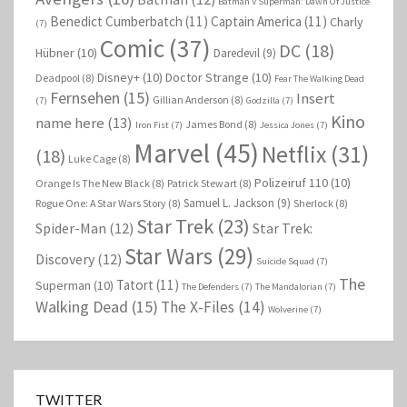
Batman V Superman: Dawn Of Justice
Benedict Cumberbatch
(11)
Captain America
(11)
Charly
(7)
Comic
(37)
DC
(18)
Hübner
(10)
Daredevil
(9)
Disney+
(10)
Doctor Strange
(10)
Deadpool
(8)
Fear The Walking Dead
Fernsehen
(15)
Insert
Gillian Anderson
(8)
(7)
Godzilla
(7)
Kino
name here
(13)
James Bond
(8)
Iron Fist
(7)
Jessica Jones
(7)
Marvel
(45)
Netflix
(31)
(18)
Luke Cage
(8)
Polizeiruf 110
(10)
Orange Is The New Black
(8)
Patrick Stewart
(8)
Samuel L. Jackson
(9)
Rogue One: A Star Wars Story
(8)
Sherlock
(8)
Star Trek
(23)
Spider-Man
(12)
Star Trek:
Star Wars
(29)
Discovery
(12)
Suicide Squad
(7)
The
Tatort
(11)
Superman
(10)
The Defenders
(7)
The Mandalorian
(7)
Walking Dead
(15)
The X-Files
(14)
Wolverine
(7)
TWITTER