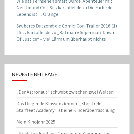
Wie das Fernsehen smart wurde: Abenteuer mit
Netflix und Co. | Sitzkartoffel.de
zu
Die Farbe des
Lebens ist… Orange
Sauberes Dutzend: die Comic-Con-Trailer 2016 (1)
| Sitzkartoffel.de
zu
„Batman v Superman: Dawn
Of Justice“ – viel Lärm um überhaupt nichts
NEUESTE BEITRÄGE
„Der Astronaut“ schwebt zwischen zwei Welten
Das fliegende Klassenzimmer: „Star Trek:
Starfleet Academy“ ist eine Kinderüberraschung
Mein Kinojahr 2025
„Predator: Badlands“ macht ein Kinomonster