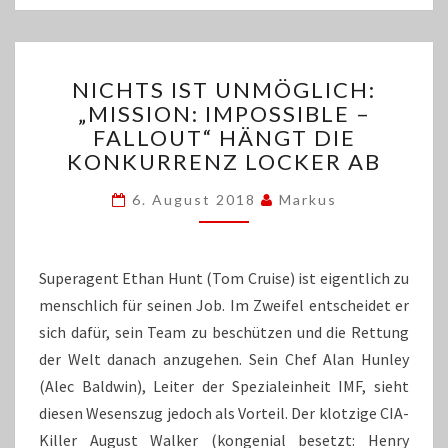
NICHTS
NICHTS IST UNMÖGLICH:
IST
„MISSION: IMPOSSIBLE –
UNMÖGLICH:
FALLOUT“ HÄNGT DIE
„MISSION:
IMPOSSIBLE
KONKURRENZ LOCKER AB
–
FALLOUT“
6. August 2018
Markus
HÄNGT
DIE
KONKURRENZ
Superagent Ethan Hunt (Tom Cruise) ist eigentlich zu
LOCKER
menschlich für seinen Job. Im Zweifel entscheidet er
AB
sich dafür, sein Team zu beschützen und die Rettung
der Welt danach anzugehen. Sein Chef Alan Hunley
(Alec Baldwin), Leiter der Spezialeinheit IMF, sieht
diesen Wesenszug jedoch als Vorteil. Der klotzige CIA-
Killer August Walker (kongenial besetzt: Henry