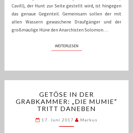
Cavill), der Hunt zur Seite gestellt wird, ist hingegen
das genaue Gegenteil. Gemeinsam sollen der mit
allen Wassern gewaschene Draufgänger und der
großmäulige Hüne den Anarchisten Solomon…
WEITERLESEN
WEITERLESEN
GETÖSE
GETÖSE IN DER
IN
GRABKAMMER: „DIE MUMIE“
DER
TRITT DANEBEN
GRABKAMMER:
„DIE
17. Juni 2017
Markus
MUMIE“
TRITT