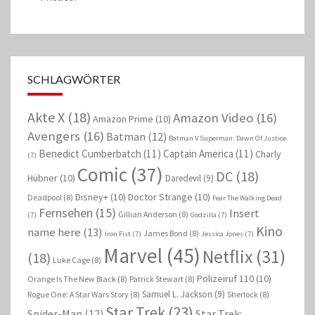
SCHLAGWÖRTER
Akte X
(18)
Amazon Video
(16)
Amazon Prime
(10)
Avengers
(16)
Batman
(12)
Batman V Superman: Dawn Of Justice
Benedict Cumberbatch
(11)
Captain America
(11)
Charly
(7)
Comic
(37)
DC
(18)
Hübner
(10)
Daredevil
(9)
Disney+
(10)
Doctor Strange
(10)
Deadpool
(8)
Fear The Walking Dead
Fernsehen
(15)
Insert
Gillian Anderson
(8)
(7)
Godzilla
(7)
Kino
name here
(13)
James Bond
(8)
Iron Fist
(7)
Jessica Jones
(7)
Marvel
(45)
Netflix
(31)
(18)
Luke Cage
(8)
Polizeiruf 110
(10)
Orange Is The New Black
(8)
Patrick Stewart
(8)
Samuel L. Jackson
(9)
Rogue One: A Star Wars Story
(8)
Sherlock
(8)
Star Trek
(23)
Spider-Man
(12)
Star Trek: