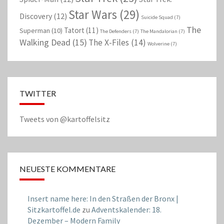
Star Wars
(29)
Discovery
(12)
Suicide Squad
(7)
The
Tatort
(11)
Superman
(10)
The Defenders
(7)
The Mandalorian
(7)
Walking Dead
(15)
The X-Files
(14)
Wolverine
(7)
TWITTER
Tweets von @kartoffelsitz
NEUESTE KOMMENTARE
Insert name here: In den Straßen der Bronx |
Sitzkartoffel.de
zu
Adventskalender: 18.
Dezember – Modern Family