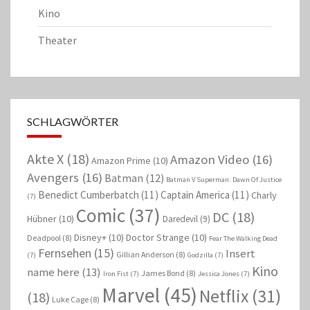
Kino
Theater
SCHLAGWÖRTER
Akte X
(18)
Amazon Video
(16)
Amazon Prime
(10)
Avengers
(16)
Batman
(12)
Batman V Superman: Dawn Of Justice
Benedict Cumberbatch
(11)
Captain America
(11)
Charly
(7)
Comic
(37)
DC
(18)
Hübner
(10)
Daredevil
(9)
Disney+
(10)
Doctor Strange
(10)
Deadpool
(8)
Fear The Walking Dead
Fernsehen
(15)
Insert
Gillian Anderson
(8)
(7)
Godzilla
(7)
Kino
name here
(13)
James Bond
(8)
Iron Fist
(7)
Jessica Jones
(7)
Marvel
(45)
Netflix
(31)
(18)
Luke Cage
(8)