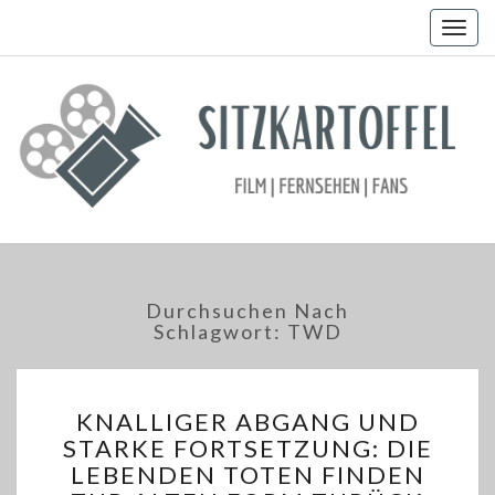
Togg
navig
Durchsuchen Nach
Schlagwort:
TWD
KNALLIGER
KNALLIGER ABGANG UND
ABGANG
STARKE FORTSETZUNG: DIE
UND
LEBENDEN TOTEN FINDEN
STARKE