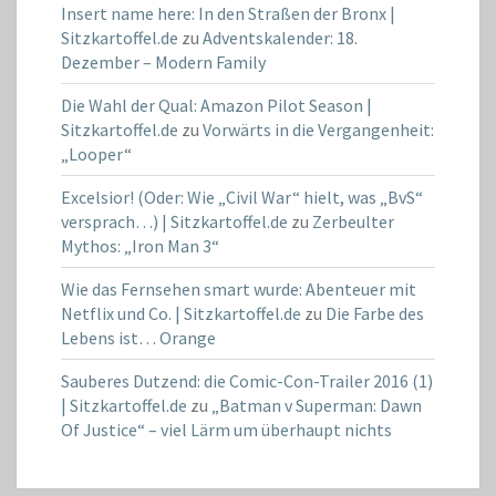
Insert name here: In den Straßen der Bronx |
Sitzkartoffel.de
zu
Adventskalender: 18.
Dezember – Modern Family
Die Wahl der Qual: Amazon Pilot Season |
Sitzkartoffel.de
zu
Vorwärts in die Vergangenheit:
„Looper“
Excelsior! (Oder: Wie „Civil War“ hielt, was „BvS“
versprach…) | Sitzkartoffel.de
zu
Zerbeulter
Mythos: „Iron Man 3“
Wie das Fernsehen smart wurde: Abenteuer mit
Netflix und Co. | Sitzkartoffel.de
zu
Die Farbe des
Lebens ist… Orange
Sauberes Dutzend: die Comic-Con-Trailer 2016 (1)
| Sitzkartoffel.de
zu
„Batman v Superman: Dawn
Of Justice“ – viel Lärm um überhaupt nichts