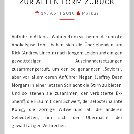
FORTSETZUNG:
ZUR ALTEN FORM ZURÜCK
DIE
LEBENDEN
19. April 2018
Markus
TOTEN
FINDEN
ZUR
Aufruhr in Atlanta: Während um sie herum die untote
ALTEN
Apokalypse tobt, haben sich die Überlebenden um
FORM
Rick (Andrew Lincoln) nach langem Leiden und einigen
ZURÜCK
gewalttätigen Auseinandersetzungen
zusammengerauft, um den so genannten „Saviors“,
aber vor allem deren Anführer Negan (Jeffrey Dean
Morgan) in einer letzten Schlacht die Stirn zu bieten.
Und so stehen sie zusammen, der verbitterte Ex-
Sheriff, die Frau mit dem Schwert, der selbsternannte
König, die zornige Witwe und all die anderen
Gebeutelten, um sich der Übermacht der
gewalttätigen Verbrecher…