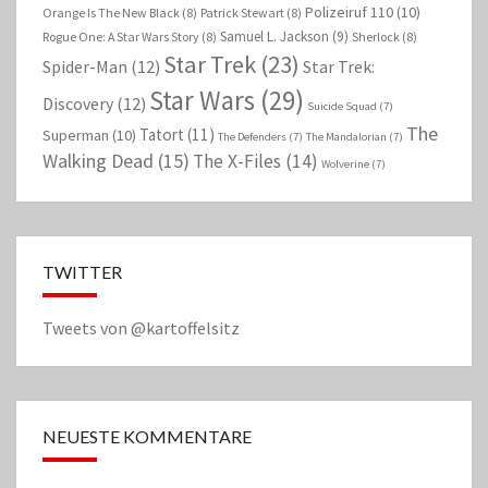
Polizeiruf 110
(10)
Orange Is The New Black
(8)
Patrick Stewart
(8)
Samuel L. Jackson
(9)
Rogue One: A Star Wars Story
(8)
Sherlock
(8)
Star Trek
(23)
Spider-Man
(12)
Star Trek:
Star Wars
(29)
Discovery
(12)
Suicide Squad
(7)
The
Tatort
(11)
Superman
(10)
The Defenders
(7)
The Mandalorian
(7)
Walking Dead
(15)
The X-Files
(14)
Wolverine
(7)
TWITTER
Tweets von @kartoffelsitz
NEUESTE KOMMENTARE