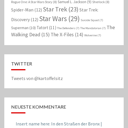
Samuel L. Jackson
(9)
Rogue One: A Star Wars Story
(8)
Sherlock
(8)
Star Trek
(23)
Spider-Man
(12)
Star Trek:
Star Wars
(29)
Discovery
(12)
Suicide Squad
(7)
The
Tatort
(11)
Superman
(10)
The Defenders
(7)
The Mandalorian
(7)
Walking Dead
(15)
The X-Files
(14)
Wolverine
(7)
TWITTER
Tweets von @kartoffelsitz
NEUESTE KOMMENTARE
Insert name here: In den Straßen der Bronx |