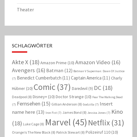
Theater
SCHLAGWÖRTER
Akte X
(18)
Amazon Video
(16)
Amazon Prime
(10)
Avengers
(16)
Batman
(12)
Batman V Superman: Dawn Of Justice
Benedict Cumberbatch
(11)
Captain America
(11)
Charly
(7)
Comic
(37)
DC
(18)
Hübner
(10)
Daredevil
(9)
Disney+
(10)
Doctor Strange
(10)
Deadpool
(8)
Fear The Walking Dead
Fernsehen
(15)
Insert
Gillian Anderson
(8)
(7)
Godzilla
(7)
Kino
name here
(13)
James Bond
(8)
Iron Fist
(7)
Jessica Jones
(7)
Marvel
(45)
Netflix
(31)
(18)
Luke Cage
(8)
Polizeiruf 110
(10)
Orange Is The New Black
(8)
Patrick Stewart
(8)