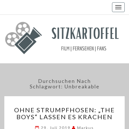
Togg
navig
Durchsuchen Nach
Schlagwort:
Unbreakable
OHNE
OHNE STRUMPFHOSEN: „THE
STRUMPFHOSEN:
BOYS“ LASSEN ES KRACHEN
„THE
BOYS“
29. Juli 2019
Markus