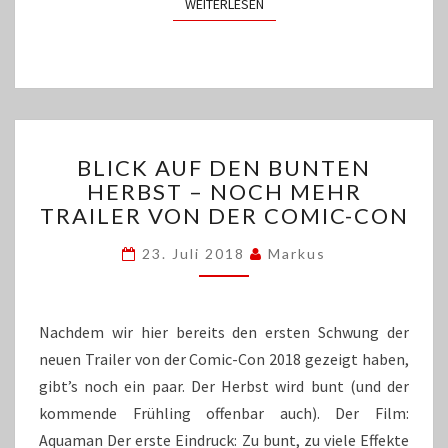
WEITERLESEN
WEITERLESEN
BLICK
BLICK AUF DEN BUNTEN
AUF
HERBST – NOCH MEHR
DEN
TRAILER VON DER COMIC-CON
BUNTEN
HERBST
23. Juli 2018
Markus
–
NOCH
MEHR
TRAILER
Nachdem wir hier bereits den ersten Schwung der
VON
neuen Trailer von der Comic-Con 2018 gezeigt haben,
DER
gibt’s noch ein paar. Der Herbst wird bunt (und der
COMIC-
CON
kommende Frühling offenbar auch). Der Film:
Aquaman Der erste Eindruck: Zu bunt, zu viele Effekte