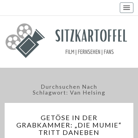
Togg
navig
Durchsuchen Nach
Schlagwort:
Van Helsing
GETÖSE
GETÖSE IN DER
IN
GRABKAMMER: „DIE MUMIE“
DER
TRITT DANEBEN
GRABKAMMER: