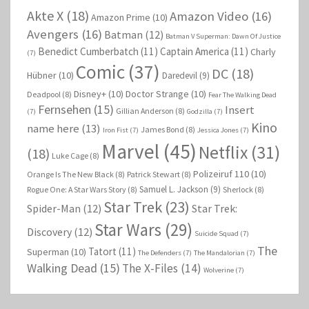
Akte X
(18)
Amazon Video
(16)
Amazon Prime
(10)
Avengers
(16)
Batman
(12)
Batman V Superman: Dawn Of Justice
Benedict Cumberbatch
(11)
Captain America
(11)
Charly
(7)
Comic
(37)
DC
(18)
Hübner
(10)
Daredevil
(9)
Disney+
(10)
Doctor Strange
(10)
Deadpool
(8)
Fear The Walking Dead
Fernsehen
(15)
Insert
Gillian Anderson
(8)
(7)
Godzilla
(7)
Kino
name here
(13)
James Bond
(8)
Iron Fist
(7)
Jessica Jones
(7)
Marvel
(45)
Netflix
(31)
(18)
Luke Cage
(8)
Polizeiruf 110
(10)
Orange Is The New Black
(8)
Patrick Stewart
(8)
Samuel L. Jackson
(9)
Rogue One: A Star Wars Story
(8)
Sherlock
(8)
Star Trek
(23)
Spider-Man
(12)
Star Trek:
Star Wars
(29)
Discovery
(12)
Suicide Squad
(7)
The
Tatort
(11)
Superman
(10)
The Defenders
(7)
The Mandalorian
(7)
Walking Dead
(15)
The X-Files
(14)
Wolverine
(7)