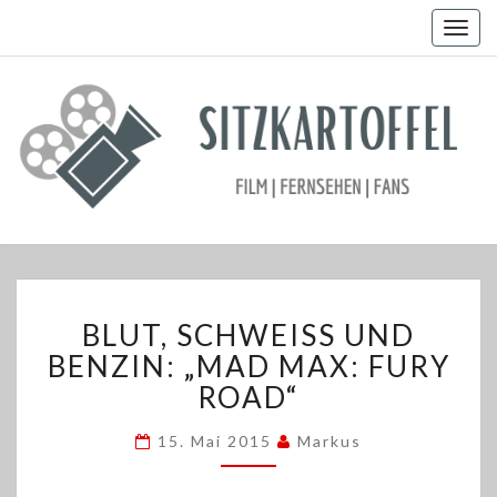
Togg
navig
BLUT,
BLUT, SCHWEISS UND B
SCHWEISS U
ND B
ENZIN: „MAD MAX: FURY R
ENZIN: „
OAD“
MAD M
AX: F
15. Mai 2015
Markus
URY R
OAD“