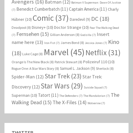
Avengers
(16)
Batman
(12)
Batman V Superman: Dawn Of Justice
Benedict Cumberbatch
(11)
Captain America
(11)
Charly
(7)
Comic
(37)
DC
(18)
Hübner
(10)
Daredevil
(9)
Disney+
(10)
Doctor Strange
(10)
Deadpool
(8)
Fear The Walking Dead
Fernsehen
(15)
Insert
Gillian Anderson
(8)
(7)
Godzilla
(7)
Kino
name here
(13)
James Bond
(8)
Iron Fist
(7)
Jessica Jones
(7)
Marvel
(45)
Netflix
(31)
(18)
Luke Cage
(8)
Polizeiruf 110
(10)
Orange Is The New Black
(8)
Patrick Stewart
(8)
Samuel L. Jackson
(9)
Rogue One: A Star Wars Story
(8)
Sherlock
(8)
Star Trek
(23)
Spider-Man
(12)
Star Trek:
Star Wars
(29)
Discovery
(12)
Suicide Squad
(7)
The
Tatort
(11)
Superman
(10)
The Defenders
(7)
The Mandalorian
(7)
Walking Dead
(15)
The X-Files
(14)
Wolverine
(7)
TWITTER