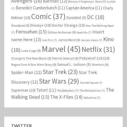
Avengers
(16)
Batman
(12)
Batman V Superman: Dawn Of Justice
Benedict Cumberbatch
(11)
Captain America
(11)
Charly
(7)
Comic
(37)
DC
(18)
Hübner
(10)
Daredevil
(9)
Disney+
(10)
Doctor Strange
(10)
Deadpool
(8)
Fear The Walking Dead
Fernsehen
(15)
Insert
Gillian Anderson
(8)
(7)
Godzilla
(7)
Kino
name here
(13)
James Bond
(8)
Iron Fist
(7)
Jessica Jones
(7)
Marvel
(45)
Netflix
(31)
(18)
Luke Cage
(8)
Polizeiruf 110
(10)
Orange Is The New Black
(8)
Patrick Stewart
(8)
Samuel L. Jackson
(9)
Rogue One: A Star Wars Story
(8)
Sherlock
(8)
Star Trek
(23)
Spider-Man
(12)
Star Trek:
Star Wars
(29)
Discovery
(12)
Suicide Squad
(7)
The
Tatort
(11)
Superman
(10)
The Defenders
(7)
The Mandalorian
(7)
Walking Dead
(15)
The X-Files
(14)
Wolverine
(7)
TWITTER