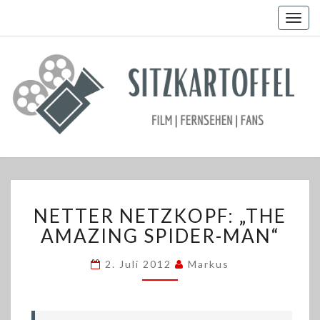
Togg
navig
NETTER
NETTER NETZKOPF: „THE
NETZKOPF:
„THE
AMAZING SPIDER-MAN“
AMAZING
SPIDER-
2. Juli 2012
Markus
MAN“