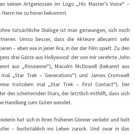
r an seinen Artgenossen im Logo „His Master’s Voice“ –
s Herrn nie zu hören bekommt.
 ohne tatsächliche Dialoge ist man gezwungen, sich noch
rieren. Umso besser, dass die Akteure allesamt sehr
ieren – eben wie in jener Ära, in der der Film spielt. Zu den
gens drei Gäste aus Hollywood: der von mir verehrte John
annt aus „Roseanne“), Macolm McDowell (bekannt aus
m mal „Star Trek – Generations“) und James Cromwell
nenne trotzdem mal „Star Trek – First Contact“). Der
r des scheiternden Stars, der letztlich mithilft, dass sich
sche Handlung zum Guten wendet.
lerin hat sich in ihren früheren Gönner verliebt und holt
tler – buchstäblich ins Leben zurück. Und zwar in das