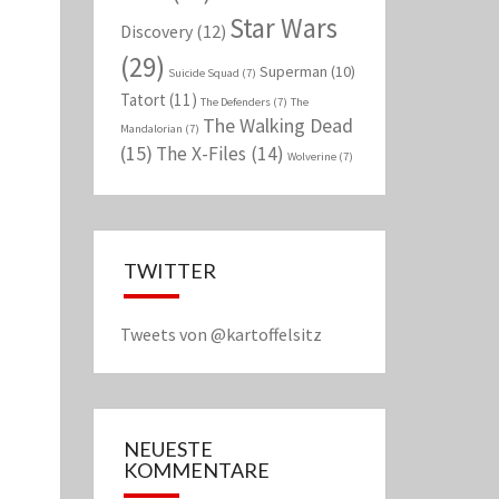
Star Wars
Discovery
(12)
(29)
Superman
(10)
Suicide Squad
(7)
Tatort
(11)
The Defenders
(7)
The
The Walking Dead
Mandalorian
(7)
(15)
The X-Files
(14)
Wolverine
(7)
TWITTER
Tweets von @kartoffelsitz
NEUESTE
KOMMENTARE