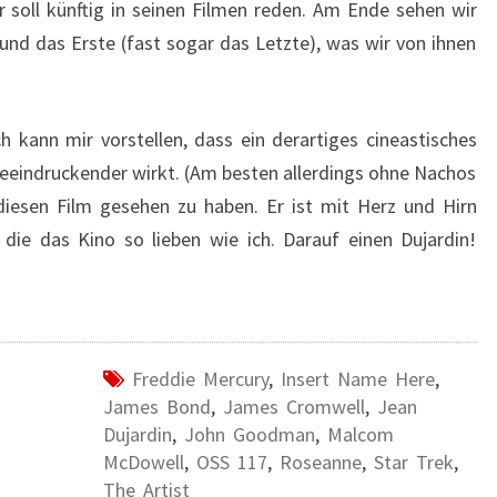
r soll künftig in seinen Filmen reden. Am Ende sehen wir
 und das Erste (fast sogar das Letzte), was wir von ihnen
ch kann mir vorstellen, dass ein derartiges cineastisches
eeindruckender wirkt. (Am besten allerdings ohne Nachos
 diesen Film gesehen zu haben. Er ist mit Herz und Hirn
ie das Kino so lieben wie ich. Darauf einen Dujardin!
Freddie Mercury
,
Insert Name Here
,
James Bond
,
James Cromwell
,
Jean
Dujardin
,
John Goodman
,
Malcom
McDowell
,
OSS 117
,
Roseanne
,
Star Trek
,
The Artist