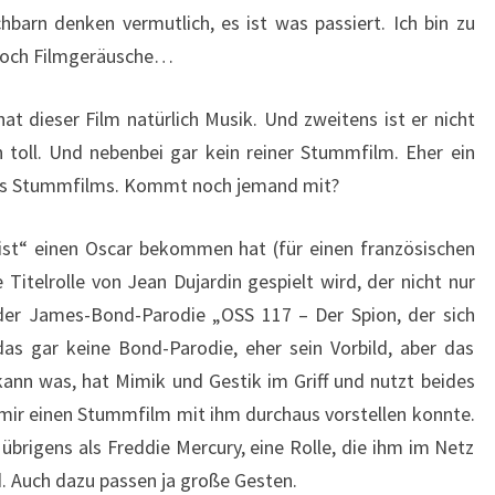
barn denken vermutlich, es ist was passiert. Ich bin zu
noch Filmgeräusche…
hat dieser Film natürlich Musik. Und zweitens ist er nicht
n toll. Und nebenbei gar kein reiner Stummfilm. Eher ein
es Stummfilms. Kommt noch jemand mit?
tist“ einen Oscar bekommen hat (für einen französischen
Titelrolle von Jean Dujardin gespielt wird, der nicht nur
 der James-Bond-Parodie „OSS 117 – Der Spion, der sich
t das gar keine Bond-Parodie, eher sein Vorbild, aber das
nn was, hat Mimik und Gestik im Griff und nutzt beides
 mir einen Stummfilm mit ihm durchaus vorstellen konnte.
 übrigens als Freddie Mercury, eine Rolle, die ihm im Netz
rd. Auch dazu passen ja große Gesten.