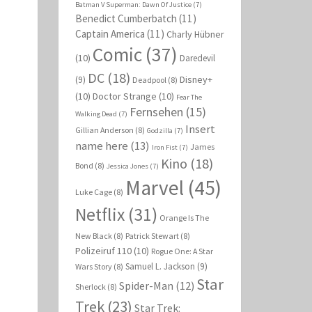
Batman V Superman: Dawn Of Justice
(7)
Benedict Cumberbatch
(11)
Captain America
(11)
Charly Hübner
Comic
(37)
(10)
Daredevil
DC
(18)
Disney+
(9)
Deadpool
(8)
(10)
Doctor Strange
(10)
Fear The
Fernsehen
(15)
Walking Dead
(7)
Insert
Gillian Anderson
(8)
Godzilla
(7)
name here
(13)
James
Iron Fist
(7)
Kino
(18)
Bond
(8)
Jessica Jones
(7)
Marvel
(45)
Luke Cage
(8)
Netflix
(31)
Orange Is The
New Black
(8)
Patrick Stewart
(8)
Polizeiruf 110
(10)
Rogue One: A Star
Samuel L. Jackson
(9)
Wars Story
(8)
Star
Spider-Man
(12)
Sherlock
(8)
Trek
(23)
Star Trek: