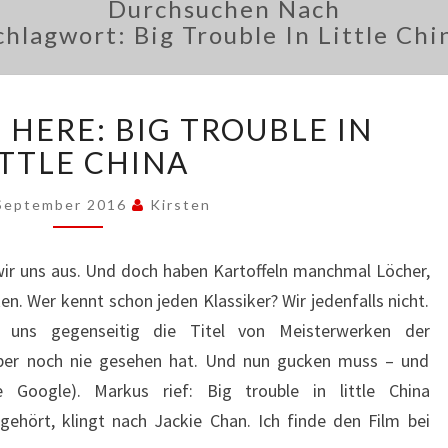
Durchsuchen Nach
chlagwort:
Big Trouble In Little Chi
INSERT
 HERE: BIG TROUBLE IN
NAME
HERE:
ITTLE CHINA
BIG
TROUBLE
 September 2016
Kirsten
IN
LITTLE
wir uns aus. Und doch haben Kartoffeln manchmal Löcher,
CHINA
en. Wer kennt schon jeden Klassiker? Wir jedenfalls nicht.
r uns gegenseitig die Titel von Meisterwerken der
über noch nie gesehen hat. Und nun gucken muss – und
e Google). Markus rief: Big trouble in little China
gehört, klingt nach Jackie Chan. Ich finde den Film bei