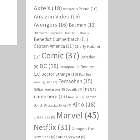
Akte X
(18)
Amazon Prime
(10)
Amazon Video
(16)
Avengers
(16)
Batman
(12)
Batman V Superman: Dawn Of Justice
(7)
Benedict Cumberbatch
(11)
Captain America
(11)
Charly Hübner
Comic
(37)
(10)
Daredevil
DC
(18)
Disney+
(9)
Deadpool
(8)
(10)
Doctor Strange
(10)
Fear The
Fernsehen
(15)
Walking Dead
(7)
Insert
Gillian Anderson
(8)
Godzilla
(7)
name here
(13)
James
Iron Fist
(7)
Kino
(18)
Bond
(8)
Jessica Jones
(7)
Marvel
(45)
Luke Cage
(8)
Netflix
(31)
Orange Is The
New Black
(8)
Patrick Stewart
(8)