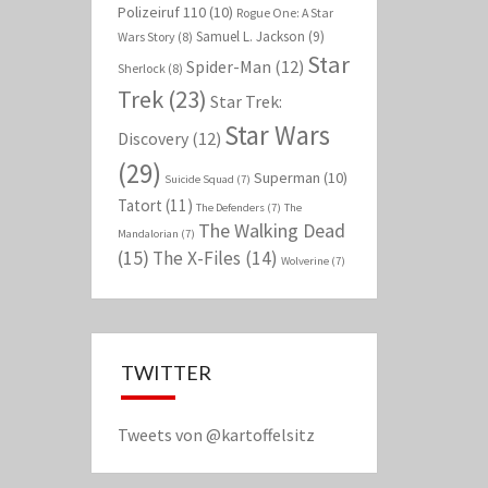
Polizeiruf 110
(10)
Rogue One: A Star
Samuel L. Jackson
(9)
Wars Story
(8)
Star
Spider-Man
(12)
Sherlock
(8)
Trek
(23)
Star Trek:
Star Wars
Discovery
(12)
(29)
Superman
(10)
Suicide Squad
(7)
Tatort
(11)
The Defenders
(7)
The
The Walking Dead
Mandalorian
(7)
(15)
The X-Files
(14)
Wolverine
(7)
TWITTER
Tweets von @kartoffelsitz