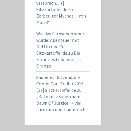
versprach…) |
Sitzkartoffel.de
zu
Zerbeulter Mythos: „Iron
Man 3“
Wie das Fernsehen smart
wurde: Abenteuer mit
Netflix und Co. |
Sitzkartoffel.de
zu
Die
Farbe des Lebens ist…
Orange
Sauberes Dutzend: die
Comic-Con-Trailer 2016
(1) | Sitzkartoffel.de
zu
„Batman v Superman:
Dawn Of Justice“ – viel
Lärm um überhaupt nichts