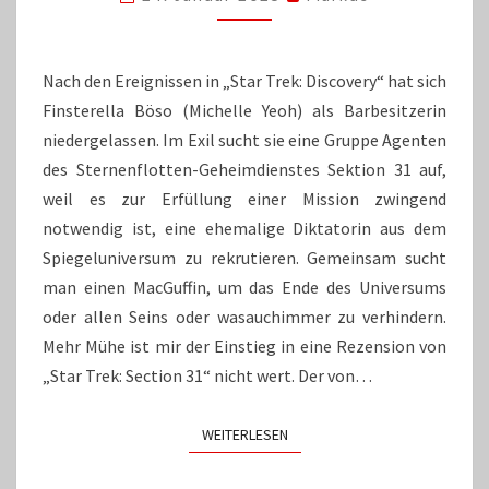
IST
UNTERIRDISCH
SCHLECHT
Nach den Ereignissen in „Star Trek: Discovery“ hat sich
Finsterella Böso (Michelle Yeoh) als Barbesitzerin
niedergelassen. Im Exil sucht sie eine Gruppe Agenten
des Sternenflotten-Geheimdienstes Sektion 31 auf,
weil es zur Erfüllung einer Mission zwingend
notwendig ist, eine ehemalige Diktatorin aus dem
Spiegeluniversum zu rekrutieren. Gemeinsam sucht
man einen MacGuffin, um das Ende des Universums
oder allen Seins oder wasauchimmer zu verhindern.
Mehr Mühe ist mir der Einstieg in eine Rezension von
„Star Trek: Section 31“ nicht wert. Der von…
WEITERLESEN
WEITERLESEN