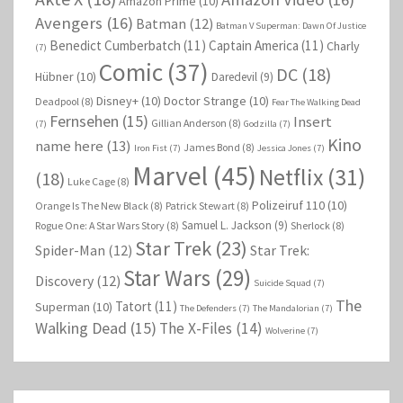
Amazon Prime
(10)
Avengers
(16)
Batman
(12)
Batman V Superman: Dawn Of Justice
Benedict Cumberbatch
(11)
Captain America
(11)
Charly
(7)
Comic
(37)
DC
(18)
Hübner
(10)
Daredevil
(9)
Disney+
(10)
Doctor Strange
(10)
Deadpool
(8)
Fear The Walking Dead
Fernsehen
(15)
Insert
Gillian Anderson
(8)
(7)
Godzilla
(7)
Kino
name here
(13)
James Bond
(8)
Iron Fist
(7)
Jessica Jones
(7)
Marvel
(45)
Netflix
(31)
(18)
Luke Cage
(8)
Polizeiruf 110
(10)
Orange Is The New Black
(8)
Patrick Stewart
(8)
Samuel L. Jackson
(9)
Rogue One: A Star Wars Story
(8)
Sherlock
(8)
Star Trek
(23)
Spider-Man
(12)
Star Trek:
Star Wars
(29)
Discovery
(12)
Suicide Squad
(7)
The
Tatort
(11)
Superman
(10)
The Defenders
(7)
The Mandalorian
(7)
Walking Dead
(15)
The X-Files
(14)
Wolverine
(7)