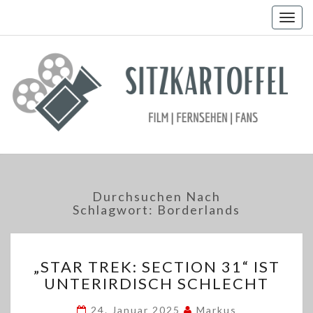
Togg
navig
Durchsuchen Nach
Schlagwort:
Borderlands
„STAR
„STAR TREK: SECTION 31“ IST
TREK:
UNTERIRDISCH SCHLECHT
SECTION
31“
24. Januar 2025
Markus