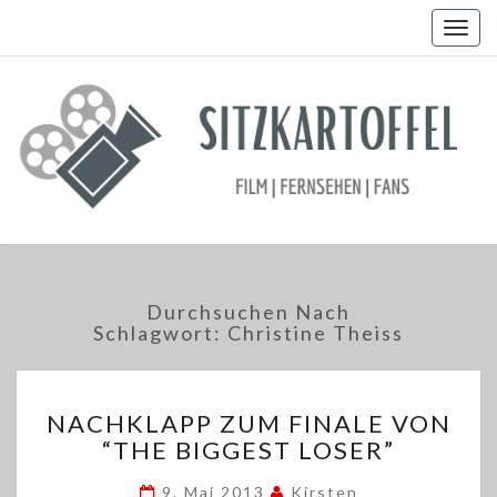
Togg
navig
Durchsuchen Nach
Schlagwort:
Christine Theiss
NACHKLAPP
NACHKLAPP ZUM FINALE VON
ZUM
“THE BIGGEST LOSER”
FINALE
VON
9. Mai 2013
Kirsten