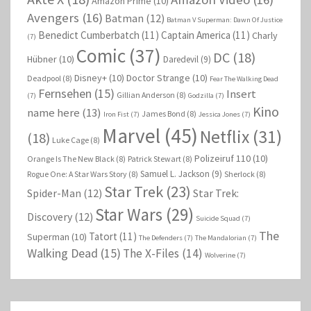
Amazon Prime
(10)
Avengers
(16)
Batman
(12)
Batman V Superman: Dawn Of Justice
Benedict Cumberbatch
(11)
Captain America
(11)
Charly
(7)
Comic
(37)
DC
(18)
Hübner
(10)
Daredevil
(9)
Disney+
(10)
Doctor Strange
(10)
Deadpool
(8)
Fear The Walking Dead
Fernsehen
(15)
Insert
Gillian Anderson
(8)
(7)
Godzilla
(7)
Kino
name here
(13)
James Bond
(8)
Iron Fist
(7)
Jessica Jones
(7)
Marvel
(45)
Netflix
(31)
(18)
Luke Cage
(8)
Polizeiruf 110
(10)
Orange Is The New Black
(8)
Patrick Stewart
(8)
Samuel L. Jackson
(9)
Rogue One: A Star Wars Story
(8)
Sherlock
(8)
Star Trek
(23)
Spider-Man
(12)
Star Trek:
Star Wars
(29)
Discovery
(12)
Suicide Squad
(7)
The
Tatort
(11)
Superman
(10)
The Defenders
(7)
The Mandalorian
(7)
Walking Dead
(15)
The X-Files
(14)
Wolverine
(7)