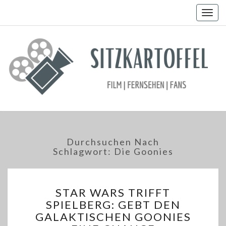
Togg
navig
Durchsuchen Nach
Schlagwort:
Die Goonies
STAR
STAR WARS TRIFFT
WARS
SPIELBERG: GEBT DEN
TRIFFT
GALAKTISCHEN GOONIES
SPIELBERG: