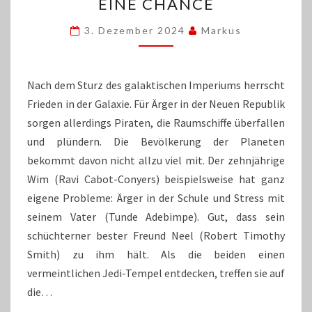
GEBT
EINE CHANCE
DEN
GALAKTISCHEN
3. Dezember 2024
Markus
GOONIES
EINE
CHANCE
Nach dem Sturz des galaktischen Imperiums herrscht
Frieden in der Galaxie. Für Ärger in der Neuen Republik
sorgen allerdings Piraten, die Raumschiffe überfallen
und plündern. Die Bevölkerung der Planeten
bekommt davon nicht allzu viel mit. Der zehnjährige
Wim (Ravi Cabot-Conyers) beispielsweise hat ganz
eigene Probleme: Ärger in der Schule und Stress mit
seinem Vater (Tunde Adebimpe). Gut, dass sein
schüchterner bester Freund Neel (Robert Timothy
Smith) zu ihm hält. Als die beiden einen
vermeintlichen Jedi-Tempel entdecken, treffen sie auf
die…