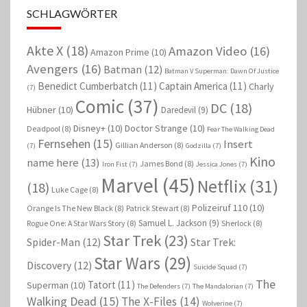
SCHLAGWÖRTER
Akte X
(18)
Amazon Video
(16)
Amazon Prime
(10)
Avengers
(16)
Batman
(12)
Batman V Superman: Dawn Of Justice
Benedict Cumberbatch
(11)
Captain America
(11)
Charly
(7)
Comic
(37)
DC
(18)
Hübner
(10)
Daredevil
(9)
Disney+
(10)
Doctor Strange
(10)
Deadpool
(8)
Fear The Walking Dead
Fernsehen
(15)
Insert
Gillian Anderson
(8)
(7)
Godzilla
(7)
Kino
name here
(13)
James Bond
(8)
Iron Fist
(7)
Jessica Jones
(7)
Marvel
(45)
Netflix
(31)
(18)
Luke Cage
(8)
Polizeiruf 110
(10)
Orange Is The New Black
(8)
Patrick Stewart
(8)
Samuel L. Jackson
(9)
Rogue One: A Star Wars Story
(8)
Sherlock
(8)
Star Trek
(23)
Spider-Man
(12)
Star Trek:
Star Wars
(29)
Discovery
(12)
Suicide Squad
(7)
The
Tatort
(11)
Superman
(10)
The Defenders
(7)
The Mandalorian
(7)
Walking Dead
(15)
The X-Files
(14)
Wolverine
(7)